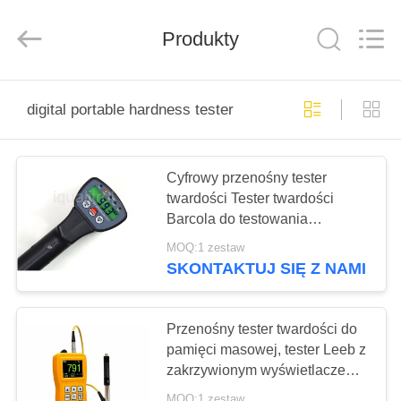
Co.,
Ltd..
All
Rights
Produkty
Reserved.
Developed
by
ECER
DO
digital portable hardness tester
DOMU
PRODUKTY
Cyfrowy przenośny tester
twardości Tester twardości
Barcola do testowania
FILMY
aluminium
MOQ:1 zestaw
SKONTAKTUJ SIĘ Z NAMI
O
NAS
Przenośny tester twardości do
pamięci masowej, tester Leeb z
zakrzywionym wyświetlaczem /
WYCIECZKA
konwersją wagi
MOQ:1 zestaw