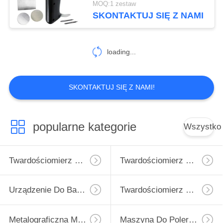
MOQ:1 zestaw
SKONTAKTUJ SIĘ Z NAMI
loading...
SKONTAKTUJ SIĘ Z NAMI!
popularne kategorie
Wszystko
Twardościomierz Micro Vickers
Twardościomierz Vickersa
Urządzenie Do Badania Twardości Rockwell
Twardościomierz Brinella
Metalograficzna Maszyna Do Cięcia
Maszyna Do Polerowania Metalograficznego