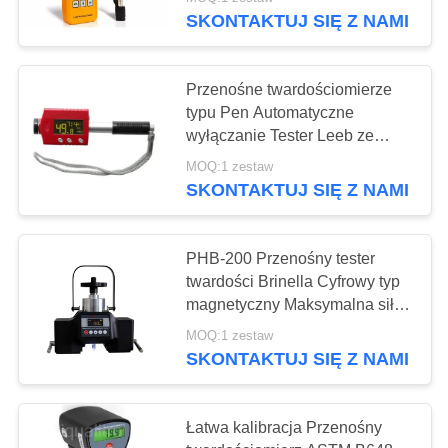
PO
SKONTAKTUJ SIĘ Z NAMI
FABRYCE
Przenośne twardościomierze
KONTROLA
typu Pen Automatyczne
JAKOŚCI
wyłączanie Tester Leeb ze
skalami HRC / HRB
MOQ:1 zestaw
SKONTAKTUJ SIĘ Z NAMI
SITEMAP
PRIVACY
PHB-200 Przenośny tester
twardości Brinella Cyfrowy typ
POLICY
magnetyczny Maksymalna siła
187,5 kg
MOQ:1 zestaw
SKONTAKTUJ SIĘ Z NAMI
Łatwa kalibracja Przenośny