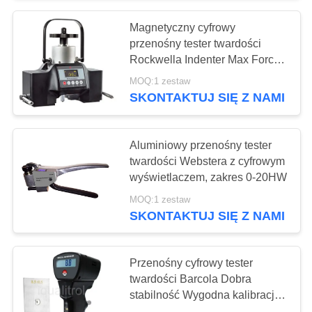
Magnetyczny cyfrowy
przenośny tester twardości
Rockwella Indenter Max Force
187,5Kgf
MOQ:1 zestaw
SKONTAKTUJ SIĘ Z NAMI
Aluminiowy przenośny tester
twardości Webstera z cyfrowym
wyświetlaczem, zakres 0-20HW
MOQ:1 zestaw
SKONTAKTUJ SIĘ Z NAMI
Przenośny cyfrowy tester
twardości Barcola Dobra
stabilność Wygodna kalibracja
stopów aluminium