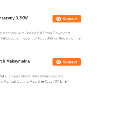
 maszyny 3.3KW
Kontakt
ting Machine with Speed 2100rpm Download
 Introduction: iqualitrol XCut-350 cutting machine
nych Maksymalna
Kontakt
ut Diameter 50mm with Water Cooling
es Manual Cutting Machine iCut-401 Brief