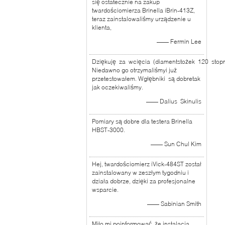
się ostatecznie na zakup
twardościomierza Brinella iBrin-413Z,
teraz zainstalowaliśmy urządzenie u
klienta,
—— Fermin Lee
Dziękuję za wcięcia (diamentstożek 120 stopn
Niedawno go otrzymaliśmyi już
przetestowałem. Wgłębniki są dobretak
jak oczekiwaliśmy.
—— Dalius Skinulis
Pomiary są dobre dla testera Brinella
HBST-3000.
—— Sun Chul Kim
Hej, twardościomierz iVick-484ST został
zainstalowany w zeszłym tygodniu i
działa dobrze, dzięki za profesjonalne
wsparcie.
—— Sabinian Smith
Miło mi poinformować, że instalacja