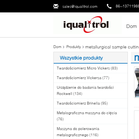
86--1371198
sales@iqualitrol.com
Dom
metallurgical sample cutt
Dom
Produkty
m
Wszystkie produkty
(4
Twardościomierz Micro Vickers
(83)
Twardościomierz Vickersa
(77)
Urządzenie do badania twardości
Rockwell
(134)
Twardościomierz Brinella
(95)
Metalograficzna maszyna do cięcia
(76)
Maszyna do polerowania
metalograficznego
(116)