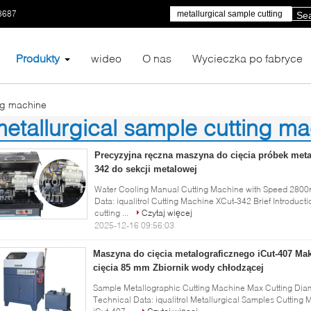
8687
Se
Produkty
wideo
O nas
Wycieczka po fabryce
ing machine
etallurgical sample cutting m
)
Precyzyjna ręczna maszyna do cięcia próbek meta
342 do sekcji metalowej
Water Cooling Manual Cutting Machine with Speed 2800r
Data: iqualitrol Cutting Machine XCut-342 Brief Introduct
cutting ...
Czytaj więcej
2025-12-16 09:56:03
Maszyna do cięcia metalograficznego iCut-407 Ma
cięcia 85 mm Zbiornik wody chłodzącej
Sample Metallographic Cutting Machine Max Cutting Di
Technical Data: iqualitrol Metallurgical Samples Cutting Ma