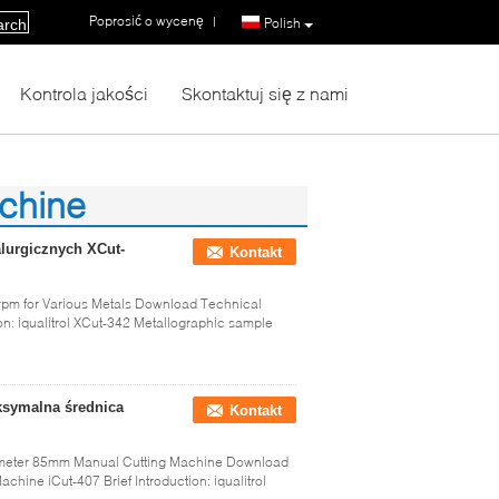
Poprosić o wycenę
|
Polish
arch
Kontrola jakości
Skontaktuj się z nami
achine
lurgicznych XCut-
Kontakt
pm for Various Metals Download Technical
ion: iqualitrol XCut-342 Metallographic sample
ksymalna średnica
Kontakt
ameter 85mm Manual Cutting Machine Download
chine iCut-407 Brief Introduction: iqualitrol