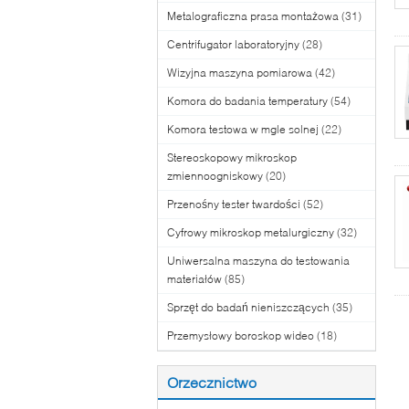
Metalograficzna prasa montażowa
(31)
Centrifugator laboratoryjny
(28)
Wizyjna maszyna pomiarowa
(42)
Komora do badania temperatury
(54)
Komora testowa w mgle solnej
(22)
Stereoskopowy mikroskop
zmiennoogniskowy
(20)
Przenośny tester twardości
(52)
Cyfrowy mikroskop metalurgiczny
(32)
Uniwersalna maszyna do testowania
materiałów
(85)
Sprzęt do badań nieniszczących
(35)
Przemysłowy boroskop wideo
(18)
Orzecznictwo