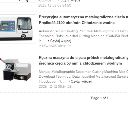
iCut-407 ...
Czytaj więcej
2025-12-08 08:54:50
Precyzyjna automatyczna metalograficzna cięcia
Prędkość 2100 obr./min Chłodzenie wodne
Automatic Water Cooling Precision Metallographic Cut
Technical Data: iqualitrol Cutting Machine XCut-350 Brief
is ...
Czytaj więcej
2025-12-05 08:31:01
Ręczna maszyna do cięcia próbek metalograficz
średnica cięcia 50 mm z chłodzeniem wodnym
Manual Metallographic Specimen Cutting Machine Max C
Download Technical Data: iqualitrol Metallurgical Sampl
Introduction: 1, ...
Czytaj więcej
2025-12-12 08:54:28
Page 1 of 1