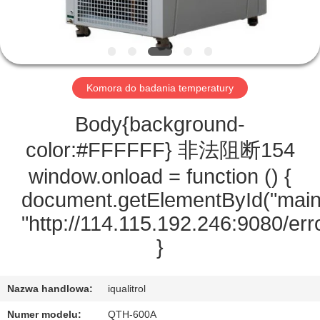
PO
FABRYCE
KONTROLA
Komora do badania temperatury
JAKOŚCI
Body{background-
SITEMAP
color:#FFFFFF} 非法阻断154
window.onload = function () {
PRIVACY
document.getElementById("main
POLICY
"http://114.115.192.246:9080/erro
}
Nazwa handlowa:
iqualitrol
Numer modelu:
QTH-600A