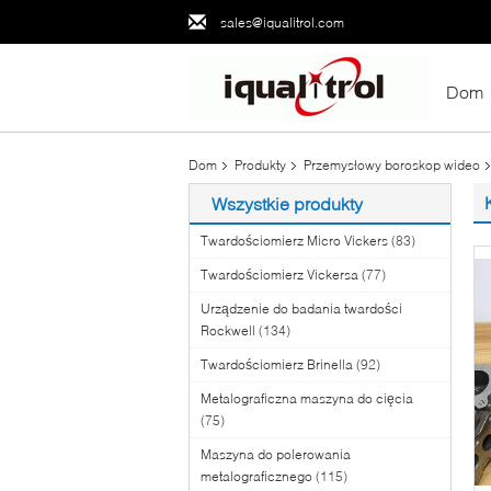
sales@iqualitrol.com
Dom
Dom
Produkty
Przemysłowy boroskop wideo
Wszystkie produkty
Twardościomierz Micro Vickers
(83)
Twardościomierz Vickersa
(77)
Urządzenie do badania twardości
Rockwell
(134)
Twardościomierz Brinella
(92)
Metalograficzna maszyna do cięcia
(75)
Maszyna do polerowania
metalograficznego
(115)