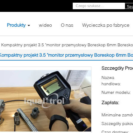
Se
Produkty
wideo
O nas
Wycieczka po fabryce
Kompaktny projekt 3.5 "monitor przemysłowy Boreskop 6mm Boresko
Kompaktny projekt 3.5 "monitor przemysłowy Boreskop 6mm B
Szczegóły Pro
Nazwa
handlowa:
Numer modelu:
Zapłata:
Minimalne zamów
Szczegóły pako
Czas dostawy: