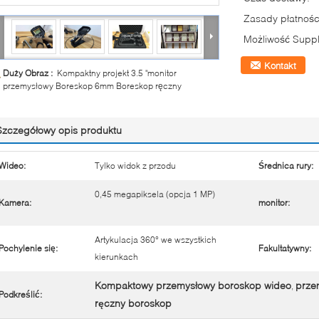
Zasady płatnośc
Możliwość Suppl
Kontakt
Duży Obraz :
Kompaktny projekt 3.5 "monitor
przemysłowy Boreskop 6mm Boreskop ręczny
Szczegółowy opis produktu
Wideo:
Tylko widok z przodu
Średnica rury:
0,45 megapiksela (opcja 1 MP)
Kamera:
monitor:
Artykulacja 360° we wszystkich
Pochylenie się:
Fakultatywny:
kierunkach
Kompaktowy przemysłowy boroskop wideo
prze
,
Podkreślić:
ręczny boroskop