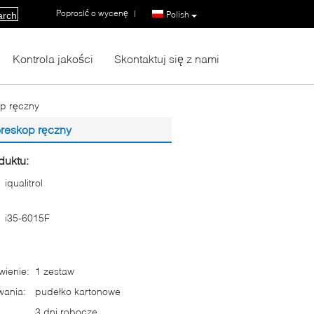
Poprosić o wycenę
|
Polish
arch
Kontrola jakości
Skontaktuj się z nami
p ręczny
oreskop ręczny
duktu:
iqualitrol
i35-6015F
ienie:
1 zestaw
wania:
pudełko kartonowe
3 dni robocze