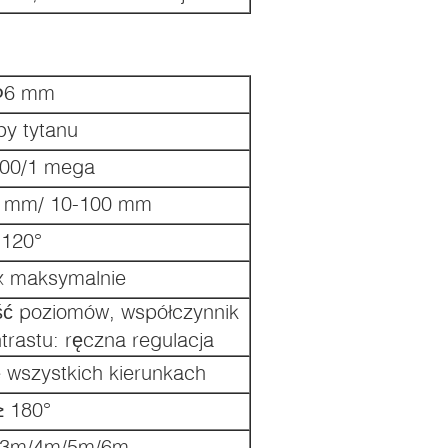
Φ6 mm
py tytanu
000/1 mega
0 mm/ 10-100 mm
120°
lx maksymalnie
ść poziomów, współczynnik
trastu: ręczna regulacja
 wszystkich kierunkach
≥ 180°
/3m/4m/5m/6m