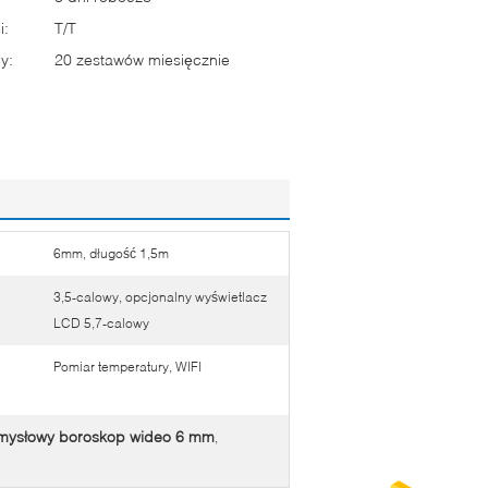
i:
T/T
y:
20 zestawów miesięcznie
6mm, długość 1,5m
3,5-calowy, opcjonalny wyświetlacz
LCD 5,7-calowy
Pomiar temperatury, WIFI
mysłowy boroskop wideo 6 mm
,