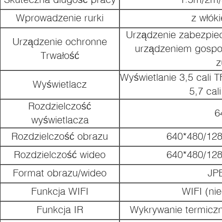
Wprowadzenie rurki
z włók
Urządzenie zabezpie
Urządzenie ochronne
urządzeniem gospo
Trwałość
z
Wyświetlanie 3,5 cali
Wyświetlacz
5,7 cal
Rozdzielczość
6
wyświetlacza
Rozdzielczość obrazu
640*480/12
Rozdzielczość wideo
640*480/12
Format obrazu/wideo
JP
Funkcja WIFI
WIFI (ni
Funkcja IR
Wykrywanie termiczn