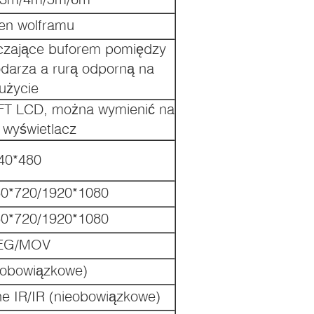
ien wolframu
czające buforem pomiędzy
darza a rurą odporną na
użycie
 TFT LCD, można wymienić na
i wyświetlacz
40*480
80*720/1920*1080
80*720/1920*1080
EG/MOV
eobowiązkowe)
e IR/IR (nieobowiązkowe)