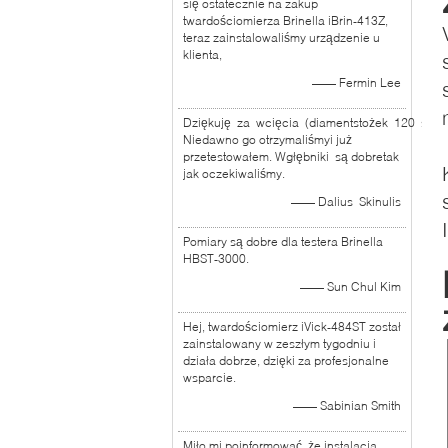
się ostatecznie na zakup
twardościomierza Brinella iBrin-413Z,
teraz zainstalowaliśmy urządzenie u
klienta,
—— Fermin Lee
Dziękuję za wcięcia (diamentstożek 120 stopn
Niedawno go otrzymaliśmyi już
przetestowałem. Wgłębniki są dobretak
jak oczekiwaliśmy.
—— Dalius Skinulis
Pomiary są dobre dla testera Brinella
HBST-3000.
—— Sun Chul Kim
Hej, twardościomierz iVick-484ST został
zainstalowany w zeszłym tygodniu i
działa dobrze, dzięki za profesjonalne
wsparcie.
—— Sabinian Smith
Miło mi poinformować, że instalacja