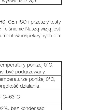
 wyświetlacz 3,5'
, CE i ISO i przeszły testy
 ciśnienie.Naszą wizją jest
trumentów inspekcyjnych dla
emperatury poniżej 0°C,
usi być podgrzewany.
emperaturze poniżej 0°C,
rędkość działania.
3°C~63°C
92%, bez kondensacji