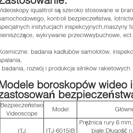
Videoskopy iqualitrol są szeroko stosowane w bran
samochodowego, kontroli bezpieczeństwa, lotnictwi
specjalnych instytucjach inspekcyjnych,maszyny 
nieniszczące, wykrywanie przeciwwybuchowe, ect
i).
Kosmiczne: badania kadłubów samolotów, inspekcja
spalania,
I badania, rozwój i produkcja silników rakietowych.
Modele boroskopów wideo iq
zastosowań bezpieczeństw
Bezpieczeństwo
Model
Główne
Videoscope
Prężnica rury 6 mm; 
ITJ-6015IB
białe;Długość 
ITJ