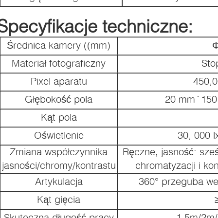
Specyfikacje techniczne:
Średnica kamery ((mm)
Materiał fotograficzny
Sto
Pixel aparatu
450,
Głębokość pola
20 mm ̇ 15
Kąt pola
Oświetlenie
30, 000 
Zmiana współczynnika
Ręczne, jasność: sze
jasności/chromy/kontrastu
chromatyzacji i kon
Artykulacja
360° przeguba we
Kąt gięcia
Skuteczna długość pracy
1.5m/2m