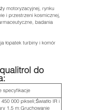
ży motoryzacyjnej, rynku
e i przestrzeni kosmicznej,
farmaceutyczne, badania
.
 łopatek turbiny i komór
ualitrol do
a:
 specyfikacje
450 000 pikseli;Światło IR i
rury 1,5 m;Gruchowanie