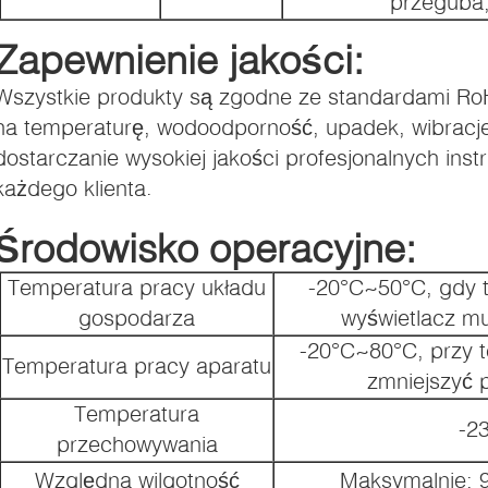
przeguba;
Zapewnienie jakości:
Wszystkie produkty są zgodne ze standardami RoHS
na temperaturę, wodoodporność, upadek, wibracje i
dostarczanie wysokiej jakości profesjonalnych ins
każdego klienta.
Środowisko operacyjne:
Temperatura pracy układu
-20°C~50°C, gdy t
gospodarza
wyświetlacz m
-20°C~80°C, przy t
Temperatura pracy aparatu
zmniejszyć p
Temperatura
-2
przechowywania
Względna wilgotność
Maksymalnie: 