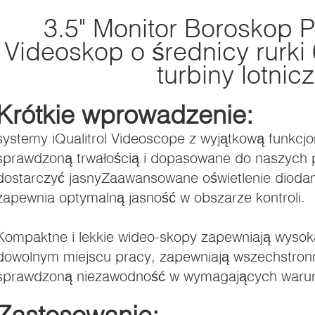
3.5" Monitor Boroskop 
Videoskop o średnicy rurki
turbiny lotnicz
Krótkie wprowadzenie:
systemy iQualitrol Videoscope z wyjątkową funkcjo
sprawdzoną trwałością.i dopasowane do naszych 
dostarczyć jasnyZaawansowane oświetlenie dioda
zapewnia optymalną jasność w obszarze kontroli.
Kompaktne i lekkie wideo-skopy zapewniają wysoką
dowolnym miejscu pracy, zapewniają wszechstronn
sprawdzoną niezawodność w wymagających waru
Zastosowanie: