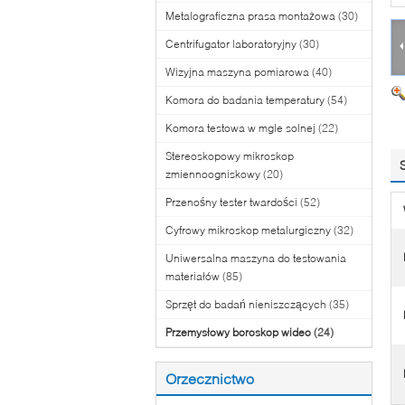
Metalograficzna prasa montażowa
(30)
Centrifugator laboratoryjny
(30)
Wizyjna maszyna pomiarowa
(40)
Komora do badania temperatury
(54)
Komora testowa w mgle solnej
(22)
Stereoskopowy mikroskop
zmiennoogniskowy
(20)
Przenośny tester twardości
(52)
Cyfrowy mikroskop metalurgiczny
(32)
Uniwersalna maszyna do testowania
materiałów
(85)
Sprzęt do badań nieniszczących
(35)
Przemysłowy boroskop wideo
(24)
Orzecznictwo