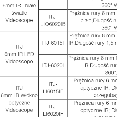
360°;W
6mm IR i białe
światło
Prężnica rury 6 mm;P
ITJ-
Videoscope
białe;Długość 
LIQ6020IB
360°;W
Prężnica rury 6 mm;
ITJ-6015I
IR;Długość rury 1,5
ITJ
6mm IR LED
Prężnica rury 6 mm;
Videoscope
ITJ-6020I
IR;Długość ru
360°
Prężnica rury 6 mm
ITJ-
optyczne IR; Dł
ITJ
LI6015IF
przeguba;
6mm IR Włókno
optyczne
Prężnica rury 6 mm
ITJ-
Videoscope
optyczne IR; Dł
LI6020IF