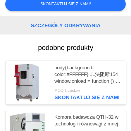
SKONTAKTUJ SIĘ Z NAMI!
SZCZEGÓŁY ODKRYWANIA
podobne produkty
body{background-
color:#FFFFFF} 非法阻断154
window.onload = function () {
document.getElementById("mainFr
MOQ:1 zestaw
"http://114.115.192.246:9080/error.
SKONTAKTUJ SIĘ Z NAMI
}
Komora badawcza QTH-32 w
technologii równowagi zimnej