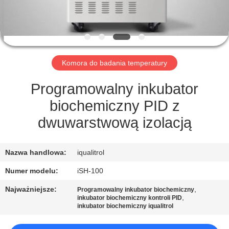
PO
FABRYCE
KONTROLA
Komora do badania temperatury
JAKOŚCI
Programowalny inkubator
SITEMAP
biochemiczny PID z
dwuwarstwową izolacją
PRIVACY
POLICY
Nazwa handlowa:
iqualitrol
Numer modelu:
iSH-100
Najważniejsze:
,
Programowalny inkubator biochemiczny
,
inkubator biochemiczny kontroli PID
inkubator biochemiczny iqualitrol