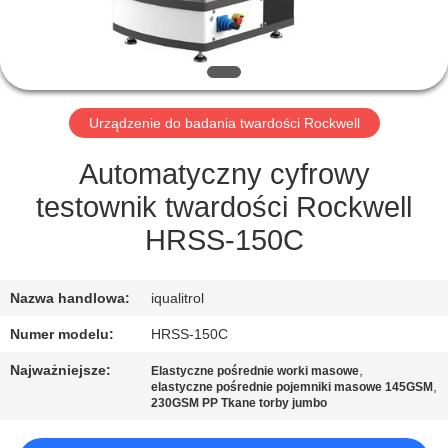
PO
FABRYCE
KONTROLA
Urządzenie do badania twardości Rockwell
JAKOŚCI
Automatyczny cyfrowy
SITEMAP
testownik twardości Rockwell
HRSS-150C
PRIVACY
POLICY
Nazwa handlowa:
iqualitrol
Numer modelu:
HRSS-150C
Najważniejsze:
,
Elastyczne pośrednie worki masowe
,
elastyczne pośrednie pojemniki masowe 145GSM
230GSM PP Tkane torby jumbo