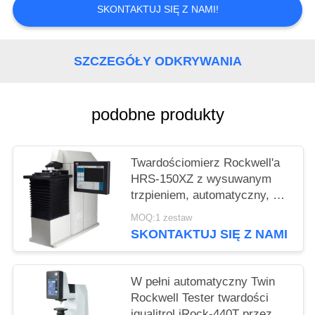
SKONTAKTUJ SIĘ Z NAMI!
SZCZEGÓŁY ODKRYWANIA
podobne produkty
Twardościomierz Rockwell'a
HRS-150XZ z wysuwanym
trzpieniem, automatyczny, do
pomiarów zwykłych i
MOQ:1 zestaw
powierzchownych
SKONTAKTUJ SIĘ Z NAMI
W pełni automatyczny Twin
Rockwell Tester twardości
iqualitrol iRock-440T przez