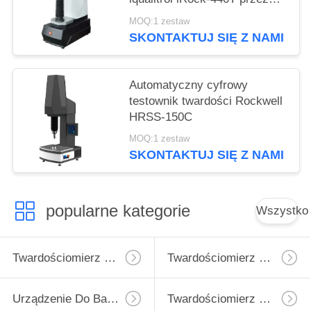
jeden klucz operacji
MOQ:1 zestaw
SKONTAKTUJ SIĘ Z NAMI
Automatyczny cyfrowy
testownik twardości Rockwell
HRSS-150C
MOQ:1 zestaw
SKONTAKTUJ SIĘ Z NAMI
popularne kategorie
Wszystko
Twardościomierz Micro Vickers
Twardościomierz Vickersa
Urządzenie Do Badania Twardości Rockwell
Twardościomierz Brinella