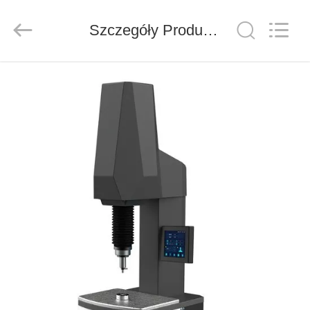
Co.,
Ltd..
All
Szczegóły Produktu
Rights
Reserved.
Developed
by
ECER
DO
DOMU
PRODUKTY
FILMY
O
NAS
WYCIECZKA