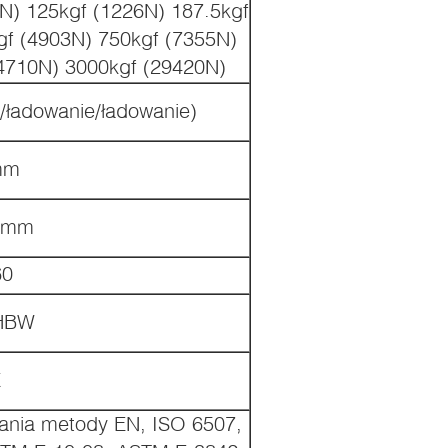
7N) 125kgf (1226N) 187.5kgf
gf (4903N) 750kgf (7355N)
4710N) 3000kgf (29420N)
/ładowanie/ładowanie)
mm
5 mm
60
HBW
X
ania metody EN, ISO 6507,