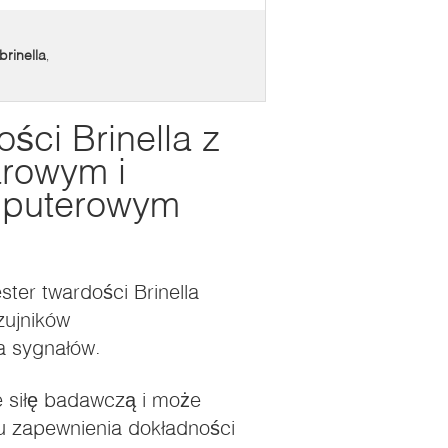
rinella
,
ości Brinella z
rowym i
mputerowym
ter twardości Brinella
zujników
ia sygnałów.
je siłę badawczą i może
 zapewnienia dokładności