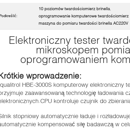
10 poziomów twardościomierz brinella
,
oprogramowanie komputerowe twardościomierz b
Podkreślić:
maszyna do pomiaru twardości brinella AC220V
Elektroniczny tester tward
mikroskopem pomia
oprogramowaniem ko
Krótkie wprowadzenie:
Iqualitrol HBE-3000S komputerowy elektroniczny tes
przyjmuje zaawansowaną technologię ładowania c
elektronicznych.CPU kontroluje czujnik do zbieran
Silnik stopniowy automatycznie ładuje i rozładowu
automatycznie kompensować siłę badawczą w celu