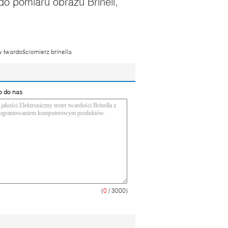
o pomiaru obrazu Brinell,
 twardościomierz brinella
o do nas
(
0
/ 3000)