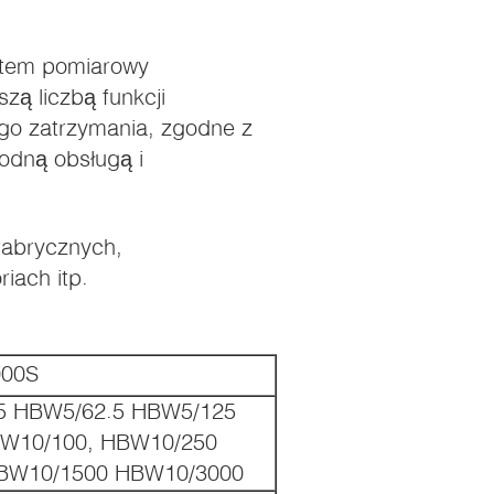
stem pomiarowy
zą liczbą funkcji
go zatrzymania, zgodne z
odną obsługą i
fabrycznych,
iach itp.
000S
5 HBW5/62.5 HBW5/125
W10/100, HBW10/250
BW10/1500 HBW10/3000