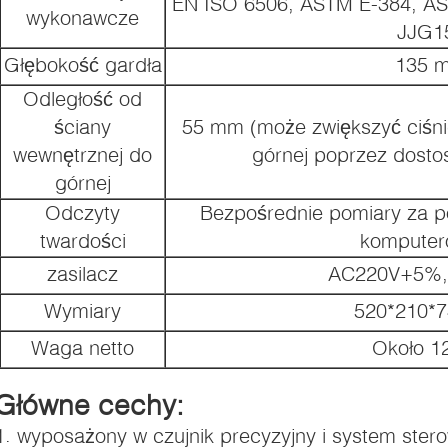
EN ISO 6506, ASTM E-384, AS
wykonawcze
JJG1
Głębokość gardła
135 
Odległość od
ściany
55 mm (może zwiększyć ciśni
wewnętrznej do
górnej poprzez dosto
górnej
Odczyty
Bezpośrednie pomiary za 
twardości
kompute
zasilacz
AC220V+5%,
Wymiary
520*210*
Waga netto
Około 1
Główne cechy:
1. wyposażony w czujnik precyzyjny i system ster