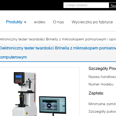
Se
Produkty
wideo
O nas
Wycieczka po fabryce
ektroniczny tester twardości Brinella z mikroskopem pomiarowym i
Elektroniczny tester twardości Brinella z mikroskopem pomia
komputerowym
Szczegóły Pro
Nazwa handlowa
Numer modelu:
Zapłata:
Minimalne zamów
Szczegóły pako