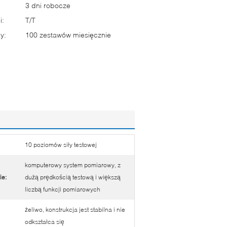
3 dni robocze
i:
T/T
y:
100 zestawów miesięcznie
10 poziomów siły testowej
komputerowy system pomiarowy, z
e:
dużą prędkością testową i większą
liczbą funkcji pomiarowych
żeliwo, konstrukcja jest stabilna i nie
odkształca się