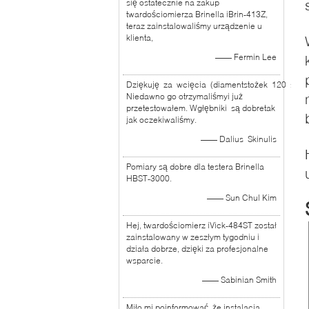
się ostatecznie na zakup
twardościomierza Brinella iBrin-413Z,
teraz zainstalowaliśmy urządzenie u
klienta,
—— Fermin Lee
Dziękuję za wcięcia (diamentstożek 120 stopn
Niedawno go otrzymaliśmyi już
przetestowałem. Wgłębniki są dobretak
jak oczekiwaliśmy.
—— Dalius Skinulis
Pomiary są dobre dla testera Brinella
HBST-3000.
—— Sun Chul Kim
Hej, twardościomierz iVick-484ST został
zainstalowany w zeszłym tygodniu i
działa dobrze, dzięki za profesjonalne
wsparcie.
—— Sabinian Smith
Miło mi poinformować, że instalacja