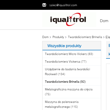
sales@iqualitrol.com
Dom
El
Dom
Produkty
Twardościomierz Brinella
Wszystkie produkty
Twardościomierz Micro Vickers
(83)
Twardościomierz Vickersa
(77)
Urządzenie do badania twardości
Rockwell
(134)
Twardościomierz Brinella
(92)
Metalograficzna maszyna do cięcia
(75)
Maszyna do polerowania
metalograficznego
(115)