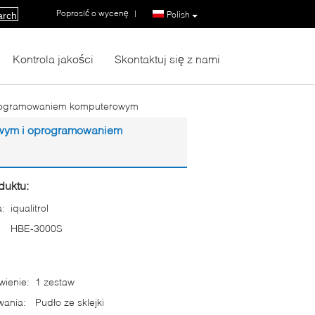
Poprosić o wycenę
|
Polish
arch
Kontrola jakości
Skontaktuj się z nami
 oprogramowaniem komputerowym
rowym i oprogramowaniem
duktu:
:
iqualitrol
HBE-3000S
ienie:
1 zestaw
wania:
Pudło ze sklejki