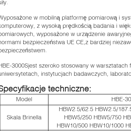
siły.
Wyposażone w mobilną platformę pomiarową i sy
komputerowy, z wysoką prędkością badania i więks
pomiarowych, wyposażone w urządzenie awaryjne
i).
normami bezpieczeństwa UE CE,z bardziej niezaw
bezpieczeństwem.
HBE-3000S
jest szeroko stosowany w warsztatach 
uniwersytetach, instytucjach badawczych, laborator
Specyfikacje techniczne:
Model
HBE-3
HBW2.5/62.5 HBW2.5/187.
Skala Brinella
HBW5/250 HBW5/750 HB
HBW10/500 HBW10/1000 H