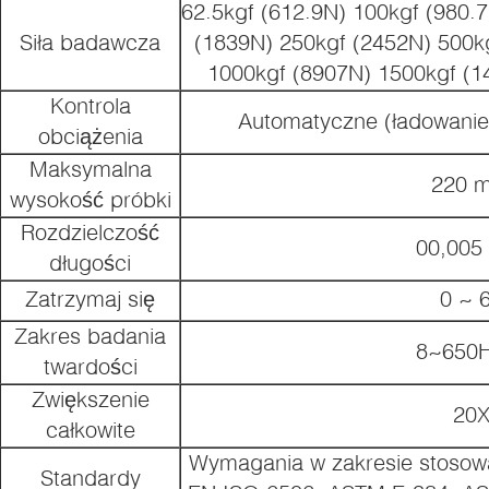
62.5kgf (612.9N) 100kgf (980.
Siła badawcza
(1839N) 250kgf (2452N) 500k
1000kgf (8907N) 1500kgf (1
Kontrola
Automatyczne (ładowanie
obciążenia
Maksymalna
220 
wysokość próbki
Rozdzielczość
00,00
długości
Zatrzymaj się
0 ~ 
Zakres badania
8~650
twardości
Zwiększenie
20
całkowite
Wymagania w zakresie stosow
Standardy