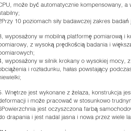
CPU, może być automatycznie kompensowany, a wy
stabilny;
2Przy 10 poziomach siły badawczej zakres badań j
3, wyposażony w mobilną platformę pomiarową i 
pomiarowy, z wysoką prędkością badania i większą 
pomiarowych;
4, wyposażony w silnik krokany o wysokiej mocy, 
obciążenia i rozładunku, hałas powstający podcza
niewielki;
5. Wnętrze jest wykonane z żelaza, konstrukcja jest
deformacji i może pracować w stosunkowo trudny
6Powierzchnia jest oczyszczona farbą samochodow
do drapania i jest nadal jasna i nowa przez wiele la