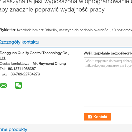
7Maszyna ta jest wyposażona w oprogramowanie d
aby znacznie poprawić wydajność pracy.
,
,
Etykietka:
twardościomierz Brinella
maszyna do badania twardości
10 poziomów
Szczegóły kontaktu
Dongguan Quality Control Technology Co.,
Wyślij zapytanie bezpośredni
Ltd.
Osoba kontaktowa:
Mr. Raymond Chung
Tel:
86-13711988687
Faks:
86-769-22784276
Inne produkty