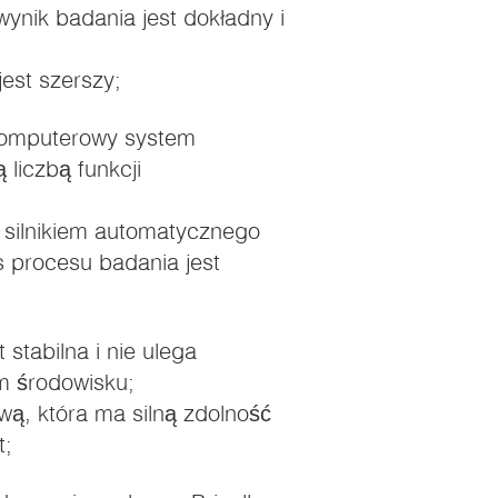
nik badania jest dokładny i
est szerszy;
komputerowy system
liczbą funkcji
z silnikiem automatycznego
s procesu badania jest
 stabilna i nie ulega
m środowisku;
ą, która ma silną zdolność
t;