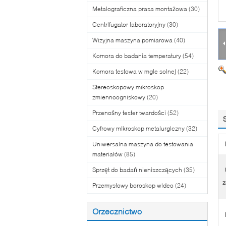
Metalograficzna prasa montażowa
(30)
Centrifugator laboratoryjny
(30)
Wizyjna maszyna pomiarowa
(40)
Komora do badania temperatury
(54)
Komora testowa w mgle solnej
(22)
Stereoskopowy mikroskop
zmiennoogniskowy
(20)
Przenośny tester twardości
(52)
Cyfrowy mikroskop metalurgiczny
(32)
Uniwersalna maszyna do testowania
materiałów
(85)
Sprzęt do badań nieniszczących
(35)
z
Przemysłowy boroskop wideo
(24)
Orzecznictwo