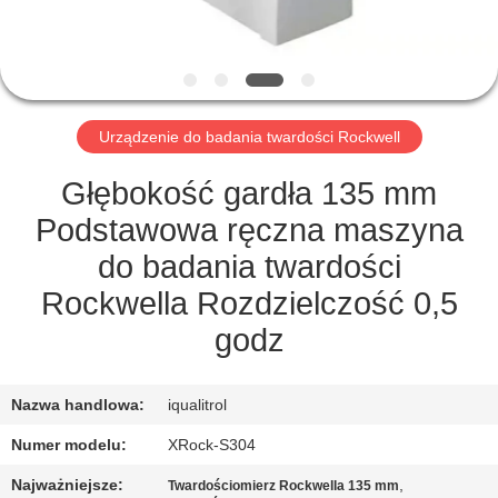
PO
FABRYCE
KONTROLA
Urządzenie do badania twardości Rockwell
JAKOŚCI
Głębokość gardła 135 mm
SITEMAP
Podstawowa ręczna maszyna
do badania twardości
PRIVACY
Rockwella Rozdzielczość 0,5
POLICY
godz
Nazwa handlowa:
iqualitrol
Numer modelu:
XRock-S304
Najważniejsze:
,
Twardościomierz Rockwella 135 mm