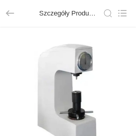
Co.,
Ltd..
All
Szczegóły Produktu
Rights
Reserved.
Developed
by
ECER
DO
DOMU
PRODUKTY
FILMY
O
NAS
WYCIECZKA