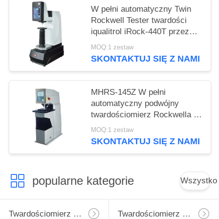
W pełni automatyczny Twin
Rockwell Tester twardości
iqualitrol iRock-440T przez
jeden klucz operacji
MOQ:1 zestaw
SKONTAKTUJ SIĘ Z NAMI
MHRS-145Z W pełni
automatyczny podwójny
twardościomierz Rockwella z
precyzyjnym czujnikiem
MOQ:1 zestaw
przemieszczenia
SKONTAKTUJ SIĘ Z NAMI
popularne kategorie
Wszystko
Twardościomierz Micro Vickers
Twardościomierz Vickersa