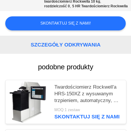
,
twardościomierz Rockwella 10 kg
,
rozdzielczość 0
5 HR Twardościomierz Rockwella
SKONTAKTUJ SIĘ Z NAMI!
SZCZEGÓŁY ODKRYWANIA
podobne produkty
Twardościomierz Rockwell'a
HRS-150XZ z wysuwanym
trzpieniem, automatyczny, do
pomiarów zwykłych i
MOQ:1 zestaw
powierzchownych
SKONTAKTUJ SIĘ Z NAMI