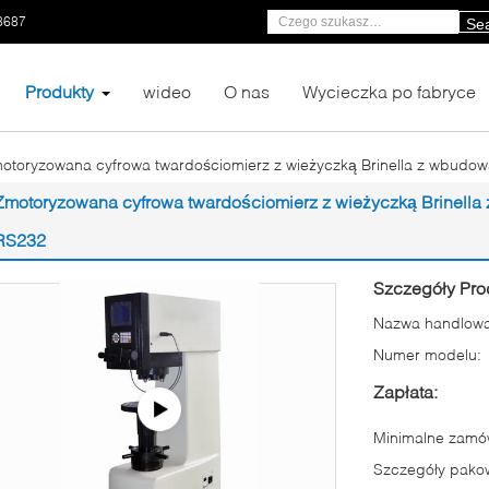
8687
Se
Produkty
wideo
O nas
Wycieczka po fabryce
otoryzowana cyfrowa twardościomierz z wieżyczką Brinella z wbudow
Zmotoryzowana cyfrowa twardościomierz z wieżyczką Brinella
RS232
Szczegóły Pro
Nazwa handlowa
Numer modelu:
Zapłata:
Minimalne zamów
Szczegóły pako