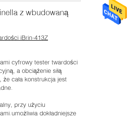
rinella z wbudowaną
wardości iBrin-413Z
lami cyfrowy tester twardości
yjną, a obciążenie siłą
 że cała konstrukcja jest
adne.
alny, przy użyciu
ami.umożliwia dokładniejsze