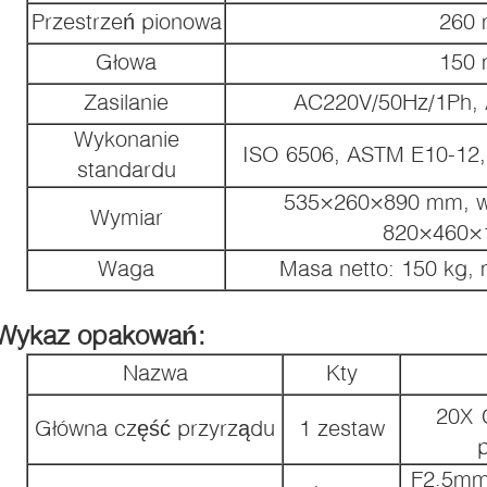
Przestrzeń pionowa
260
Głowa
150
Zasilanie
AC220V/50Hz/1Ph,
Wykonanie
ISO 6506, ASTM E10-12,
standardu
535×260×890 mm, w
Wymiar
820×460×
Waga
Masa netto: 150 kg, 
Wykaz opakowań:
Nazwa
Kty
20X
Główna część przyrządu
1 zestaw
F2.5mm