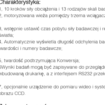
Charakterystyka:
1, 10 kroków siły obciążenia i 13 rodzajów skali ba
2, motoryzowana wieża pomiędzy trzema wciągacz
3, wstępnie ustawić czas pobytu siły badawczej i 
i).
światła;
4, Automatycznie wyświetla długość odchylenia b
twardości i numery badawcze;
5, twardość podtrzymująca Konwersja;
6Wyniki badań mogą być zapisywane do przegląd
wbudowaną drukarkę, a z interfejsem RS232 prze
7, opcjonalnie urządzenie do pomiaru wideo i sy
obrazu CCD.