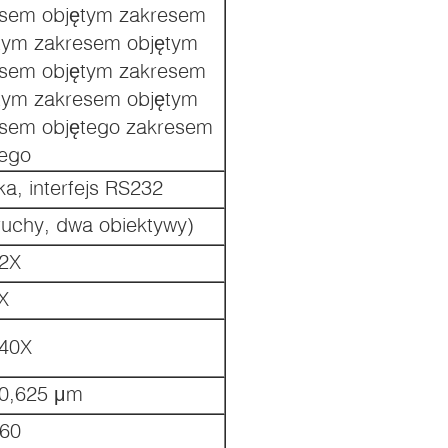
esem objętym zakresem
tym zakresem objętym
esem objętym zakresem
tym zakresem objętym
esem objętego zakresem
tego
, interfejs RS232
ruchy, dwa obiektywy)
 2X
X
 40X
 0,625 μm
 60