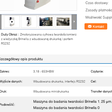
Czas dostawy:
Zasady płatnośc
Możliwość Suppl
Kontakt
Duży Obraz :
Zmotoryzowana cyfrowa twardościomierz
z wieżyczką Brinella z wbudowaną drukarką i portem
RS232
Szczegółowy opis produktu
Zakres:
3,18 - 653HBW
Czytanie:
Wyjście danych:
Wbudowana drukarka, interfejs RS232
Cel:
Druk:
Wbudowana minidrukarka
Transfer danyc
Maszyna do badania twardości Brinella 1
25 μm
,
,
Podkreślić:
Maszyna do badania twardości Brinella 0