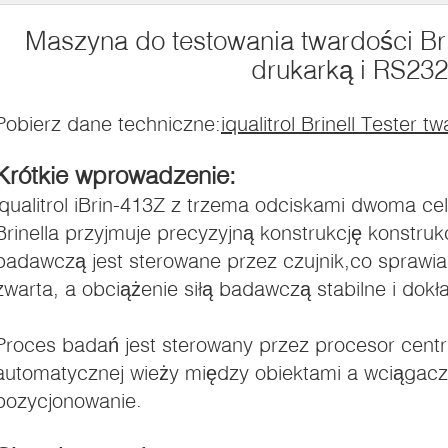
Maszyna do testowania twardości B
drukarką i RS232
Pobierz dane techniczne:
iqualitrol Brinell Tester t
Krótkie wprowadzenie:
iqualitrol iBrin-413Z z trzema odciskami dwoma ce
Brinella przyjmuje precyzyjną konstrukcję konstrukc
badawczą jest sterowane przez czujnik,co sprawia,
zwarta, a obciążenie siłą badawczą stabilne i dokł
Proces badań jest sterowany przez procesor centr
automatycznej wieży między obiektami a wciągacz
pozycjonowanie.