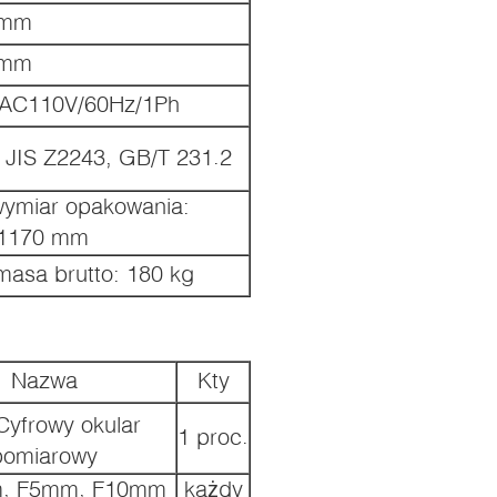
 mm
 mm
 AC110V/60Hz/1Ph
 JIS Z2243, GB/T 231.2
ymiar opakowania:
1170 mm
masa brutto: 180 kg
Nazwa
Kty
Cyfrowy okular
1 proc.
pomiarowy
, F5mm, F10mm
każdy