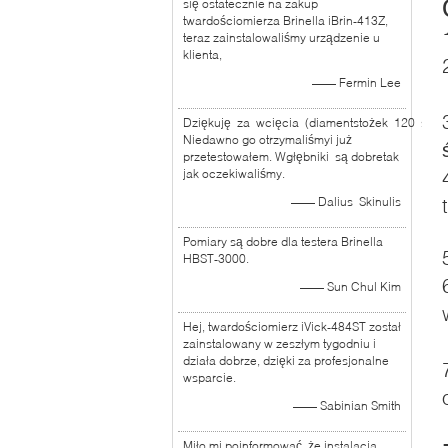
się ostatecznie na zakup
twardościomierza Brinella iBrin-413Z,
teraz zainstalowaliśmy urządzenie u
klienta,
—— Fermin Lee
Dziękuję za wcięcia (diamentstożek 120 stopn
Niedawno go otrzymaliśmyi już
przetestowałem. Wgłębniki są dobretak
jak oczekiwaliśmy.
—— Dalius Skinulis
Pomiary są dobre dla testera Brinella
HBST-3000.
—— Sun Chul Kim
Hej, twardościomierz iVick-484ST został
zainstalowany w zeszłym tygodniu i
działa dobrze, dzięki za profesjonalne
wsparcie.
—— Sabinian Smith
Miło mi poinformować, że instalacja