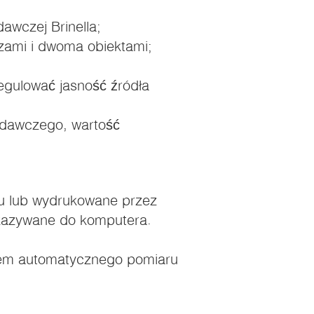
dawczej Brinella;
ami i dwoma obiektami;
regulować jasność źródła
adawczego, wartość
u lub wydrukowane przez
kazywane do komputera.
stem automatycznego pomiaru