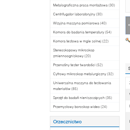
Metalograficzna prasa montażowa
(30)
Centrifugator laboratoryjny
(30)
Wizyjna maszyna pomiarowa
(40)
Komora do badania temperatury
(54)
Komora testowa w mgle solnej
(22)
Stereoskopowy mikroskop
zmiennoogniskowy
(20)
Przenośny tester twardości
(52)
Cyfrowy mikroskop metalurgiczny
(32)
Uniwersalna maszyna do testowania
materiałów
(85)
Sprzęt do badań nieniszczących
(35)
Przemysłowy boroskop wideo
(24)
Orzecznictwo