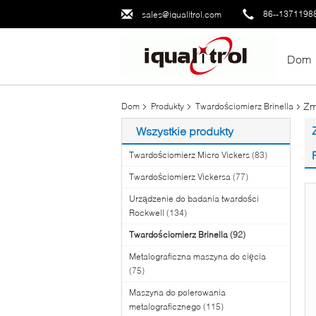
86--1371198
sales@iqualitrol.com
Dom
Zm
Dom
Produkty
Twardościomierz Brinella
Wszystkie produkty
Twardościomierz Micro Vickers
(83)
Twardościomierz Vickersa
(77)
Urządzenie do badania twardości
Rockwell
(134)
Twardościomierz Brinella
(92)
Metalograficzna maszyna do cięcia
(75)
Maszyna do polerowania
metalograficznego
(115)