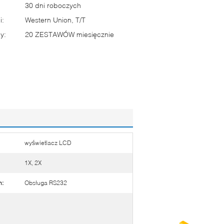
30 dni roboczych
i:
Western Union, T/T
y:
20 ZESTAWÓW miesięcznie
wyświetlacz LCD
1X, 2X
h:
Obsługa RS232