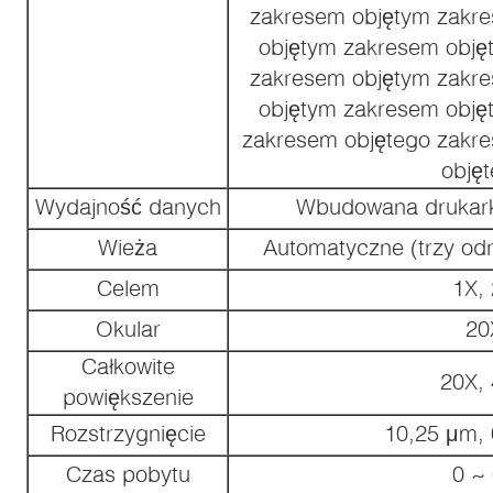
zakresem objętym zakr
objętym zakresem obję
zakresem objętym zakr
objętym zakresem obję
zakresem objętego zakr
obję
Wydajność danych
Wbudowana drukarka
Wieża
Automatyczne (trzy od
Celem
1X,
Okular
20
Całkowite
20X,
powiększenie
Rozstrzygnięcie
10,25 μm,
Czas pobytu
0 ~