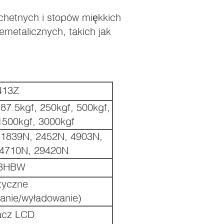
lachetnych i stopów miękkich
emetalicznych, takich jak
-413Z
187.5kgf, 250kgf, 500kgf,
1500kgf, 3000kgf
 1839N, 2452N, 4903N,
14710N, 29420N
53HBW
tyczne
anie/wyładowanie)
acz LCD