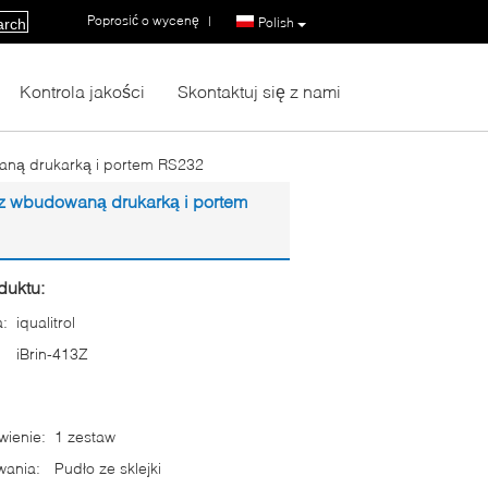
Poprosić o wycenę
|
Polish
arch
Kontrola jakości
Skontaktuj się z nami
aną drukarką i portem RS232
 z wbudowaną drukarką i portem
duktu:
:
iqualitrol
iBrin-413Z
ienie:
1 zestaw
wania:
Pudło ze sklejki