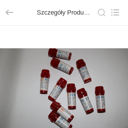
Co.,
Ltd..
All
Szczegóły Produktu
Rights
Reserved.
Developed
by
ECER
DO
DOMU
PRODUKTY
FILMY
O
NAS
WYCIECZKA