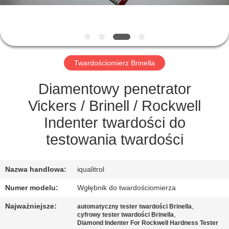
PO
FABRYCE
KONTROLA
Twardościomierz Brinella
JAKOŚCI
Diamentowy penetrator
SITEMAP
Vickers / Brinell / Rockwell
Indenter twardości do
PRIVACY
testowania twardości
POLICY
Nazwa handlowa:
iqualitrol
Numer modelu:
Wgłębnik do twardościomierza
Najważniejsze:
,
automatyczny tester twardości Brinella
,
cyfrowy tester twardości Brinella
Diamond Indenter For Rockwell Hardness Tester