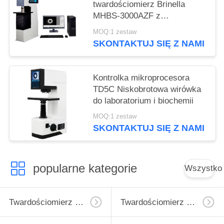
twardościomierz Brinella
MHBS-3000AZF z
zmotoryzowaną konstrukcją
MOQ:1 zestaw
podnoszenia
SKONTAKTUJ SIĘ Z NAMI
Kontrolka mikroprocesora
TD5C Niskobrotowa wirówka
do laboratorium i biochemii
MOQ:1 zestaw
SKONTAKTUJ SIĘ Z NAMI
popularne kategorie
Wszystko
Twardościomierz Micro Vickers
Twardościomierz Vickersa