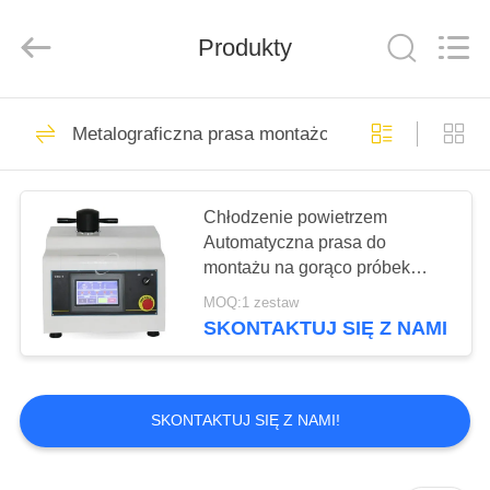
Technology
Co.,
Ltd..
All
Produkty
Rights
Reserved.
Developed
by
DO
ECER
83
Metalograficzna prasa montażowa
DOMU
Twardościomierz
Micro Vickers
PRODUKTY
Chłodzenie powietrzem
Automatyczna prasa do
montażu na gorąco próbek
FILMY
metalograficznych z ekranem
MOQ:1 zestaw
LCD
SKONTAKTUJ SIĘ Z NAMI
77
O
Twardościomierz
NAS
SKONTAKTUJ SIĘ Z NAMI!
Vickersa
WYCIECZKA