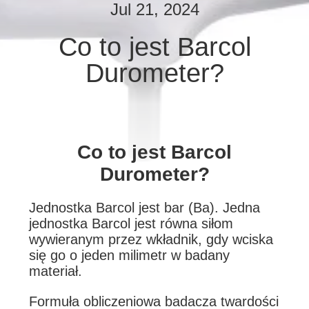
PO
Jul 21, 2024
FABRYCE
Co to jest Barcol
Durometer?
KONTROLA
JAKOŚCI
SITEMAP
Co to jest Barcol
Durometer?
PRIVACY
POLICY
Jednostka Barcol jest bar (Ba). Jedna
jednostka Barcol jest równa siłom
wywieranym przez wkładnik, gdy wciska
się go o jeden milimetr w badany
materiał.
Formuła obliczeniowa badacza twardości