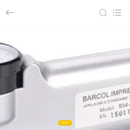
Co.,
Ltd..
All
Rights
Reserved.
Developed
by
ECER
DO
DOMU
PRODUKTY
FILMY
O
NAS
WYCIECZKA
NEWS