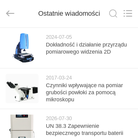
Technology
Co.,
Ltd..
All
Ostatnie wiadomości
Rights
Reserved.
Developed
by
DO
ECER
2024-07-05
DOMU
Dokładność i działanie przyrządu
pomiarowego widzenia 2D
PRODUKTY
2017-03-24
FILMY
Czynniki wpływające na pomiar
grubości powłoki za pomocą
O
mikroskopu
NAS
2026-07-30
UN 38.3 Zapewnienie
WYCIECZKA
bezpiecznego transportu baterii