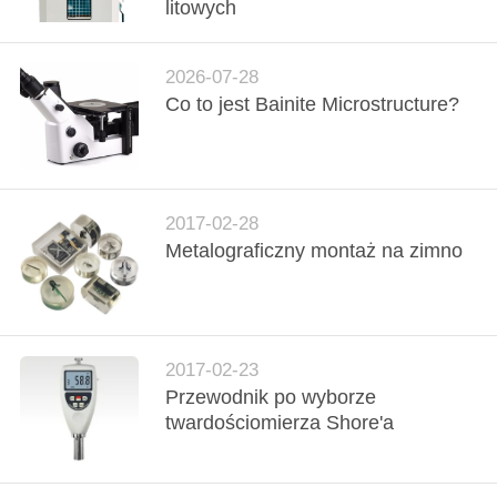
PO
litowych
FABRYCE
2026-07-28
Co to jest Bainite Microstructure?
KONTROLA
JAKOŚCI
SITEMAP
2017-02-28
Metalograficzny montaż na zimno
PRIVACY
POLICY
2017-02-23
Przewodnik po wyborze
twardościomierza Shore'a