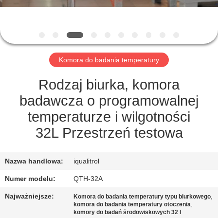
PO
FABRYCE
KONTROLA
Komora do badania temperatury
JAKOŚCI
Rodzaj biurka, komora
SITEMAP
badawcza o programowalnej
temperaturze i wilgotności
PRIVACY
32L Przestrzeń testowa
POLICY
Nazwa handlowa:
iqualitrol
Numer modelu:
QTH-32A
Najważniejsze:
,
Komora do badania temperatury typu biurkowego
,
komora do badania temperatury otoczenia
komory do badań środowiskowych 32 l