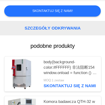
SKONTAKTUJ SIĘ Z NAMI!
SZCZEGÓŁY ODKRYWANIA
podobne produkty
body{background-
color:#FFFFFF} 非法阻断154
window.onload = function () {
document.getElementById("mainFr
MOQ:1 zestaw
"http://114.115.192.246:9080/error.
SKONTAKTUJ SIĘ Z NAMI
}
Komora badawcza QTH-32 w