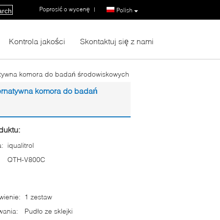
Poprosić o wycenę
|
Polish
arch
Kontrola jakości
Skontaktuj się z nami
rnatywna komora do badań środowiskowych
ternatywna komora do badań
duktu:
:
iqualitrol
QTH-V800C
ienie:
1 zestaw
wania:
Pudło ze sklejki