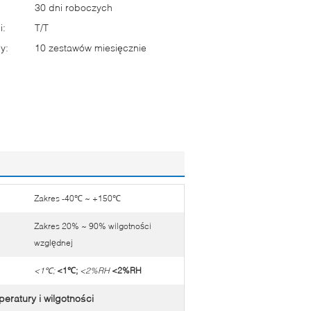
30 dni roboczych
i:
T/T
y:
10 zestawów miesięcznie
Zakres -40℃ ~ +150℃
Zakres 20% ~ 90% wilgotności
względnej
<1℃;
<1℃;
<2%RH
<2%RH
eratury i wilgotności