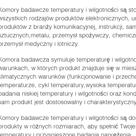
Komory badawcze temperatury i wilgotności są sto
wszystkich rodzajów produktów elektronicznych, u
produktów z branży komunikacyjnej, instrukcji, s
sztucznych,metalu, przemysł spożywczy, chemiczn
i).
przemysł medyczny i lotniczy.
Komora badawcza symuluje temperaturę i wilgotn
warunkach, w których produkt znajduje się w mies
klimatycznych warunków (funkcjonowanie i przecho
temperaturze, cykl temperatury,wysoka temperatur
badania niskiej temperatury i wilgotności oraz kond
sam produkt jest dostosowalny i charakterystyczny
Komory badawcze temperatury i wilgotności są d
produkty w różnych rozmiarach, aby spełnić Twoj
temperatury i przyspieszone badania naprężenia.