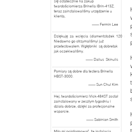
się ostatecznie na zakup
twardościomierza Brinella iBrin-413Z,
teraz zainstalowaliśmy urządzenie u
klienta,
—— Fermin Lee
Dziękuję za wcięcia (diamentstożek 120 stopn
Niedawno go otrzymaliśmyi już
przetestowałem. Wgłębniki są dobretak
jak oczekiwaliśmy.
—— Dalius Skinulis
Pomiary są dobre dla testera Brinella
HBST-3000.
—— Sun Chul Kim
Hej, twardościomierz iVick-484ST został
zainstalowany w zeszłym tygodniu i
działa dobrze, dzięki za profesjonalne
wsparcie.
—— Sabinian Smith
Miło mi poinformować, że instalacja