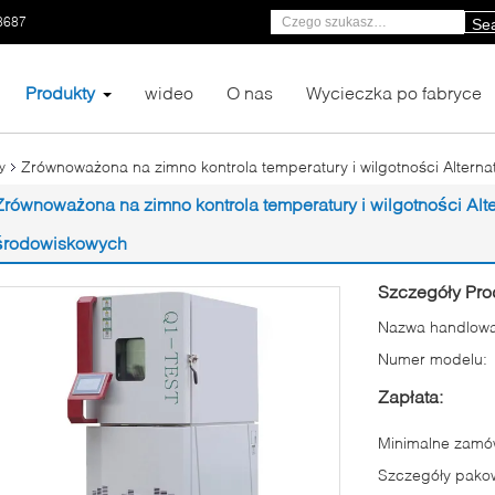
8687
Se
Produkty
wideo
O nas
Wycieczka po fabryce
Zrównoważona na zimno kontrola temperatury i wilgotności Alte
y
Zrównoważona na zimno kontrola temperatury i wilgotności Al
środowiskowych
Szczegóły Pro
Nazwa handlowa
Numer modelu:
Zapłata:
Minimalne zamów
Szczegóły pako