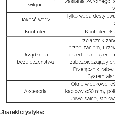
zasilania zwrotnego,
wilgoć
Tylko woda destylowa
Jakość wody
Kontroler
Kontroler ek
Przełącznik zab
przegrzaniem, Przeł
Urządzenia
przed przeciążeniem
bezpieczeństwa
zabezpieczający p
Przełącznik zabez
System ala
Okno widokowe, ośw
Akcesoria
kablowy ø50 mm, półk
uniwersalne, stero
Charakterystyka: