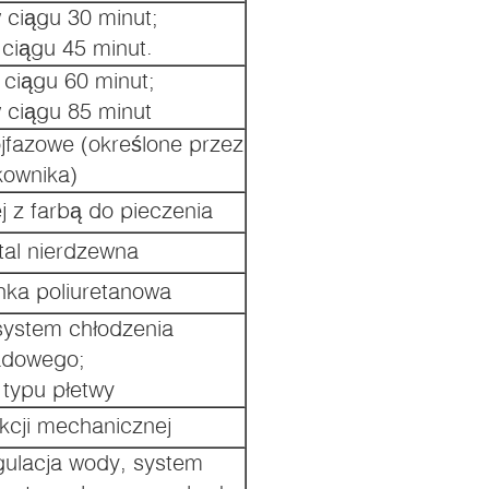
 ciągu 30 minut;
 ciągu 45 minut.
 ciągu 60 minut;
 ciągu 85 minut
jfazowe (określone przez
kownika)
ej z farbą do pieczenia
al nierdzewna
ka poliuretanowa
ystem chłodzenia
adowego;
 typu płetwy
cji mechanicznej
ulacja wody, system