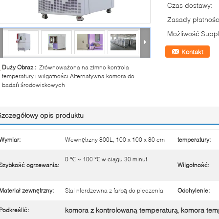
Czas dostawy:
Zasady płatnośc
Możliwość Suppl
Kontakt
Duży Obraz :
Zrównoważona na zimno kontrola
temperatury i wilgotności Alternatywna komora do
badań środowiskowych
Szczegółowy opis produktu
Wymiar:
Wewnętrzny 800L, 100 x 100 x 80 cm
temperatury:
0 ℃ ~ 100 ℃ w ciągu 30 minut
Szybkość ogrzewania:
Wilgotność:
Materiał zewnętrzny:
Stal nierdzewna z farbą do pieczenia
Odchylenie:
komora z kontrolowaną temperaturą
komora temp
Podkreślić:
,