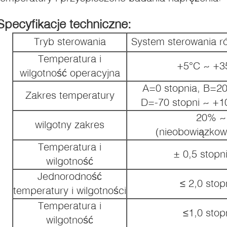
Specyfikacje techniczne:
Tryb sterowania
System sterowania 
Temperatura i
+5°C ~ +3
wilgotność operacyjna
A=0 stopnia, B=20 
Zakres temperatury
D=-70 stopni ~ +10
20% ~
wilgotny zakres
(nieobowiązkow
Temperatura i
± 0,5 stopn
wilgotność
Jednorodność
≤ 2,0 stop
temperatury i wilgotności
Temperatura i
≤1,0 stop
wilgotność