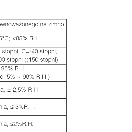
równoważonego na zimno
5°C; <85% RH
stopni, C=-40 stopni,
0 stopni ((150 stopni)
 98% R.H.
o: 5% ~ 98% R.H.)
ia; ± 2,5% R.H.
nia; ≤ 3%R.H.
nia; ≤2%R.H.