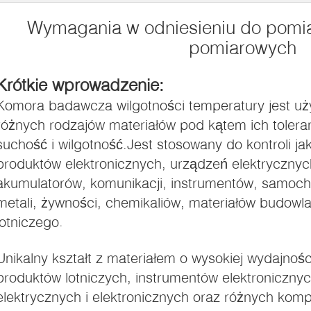
Wymagania w odniesieniu do pomi
pomiarowych
Krótkie wprowadzenie:
Komora badawcza wilgotności temperatury jest u
różnych rodzajów materiałów pod kątem ich toleran
suchość i wilgotność.Jest stosowany do kontroli ja
produktów elektronicznych, urządzeń elektryczny
akumulatorów, komunikacji, instrumentów, samoc
metali, żywności, chemikaliów, materiałów budow
lotniczego.
Unikalny kształt z materiałem o wysokiej wydajnoś
produktów lotniczych, instrumentów elektroniczny
elektrycznych i elektronicznych oraz różnych kom