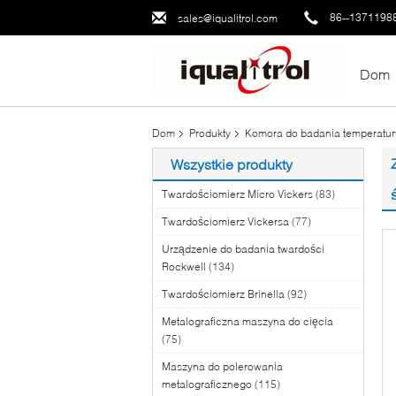
86--1371198
sales@iqualitrol.com
Dom
Dom
Produkty
Komora do badania temperatur
Wszystkie produkty
Twardościomierz Micro Vickers
(83)
Twardościomierz Vickersa
(77)
Urządzenie do badania twardości
Rockwell
(134)
Twardościomierz Brinella
(92)
Metalograficzna maszyna do cięcia
(75)
Maszyna do polerowania
metalograficznego
(115)