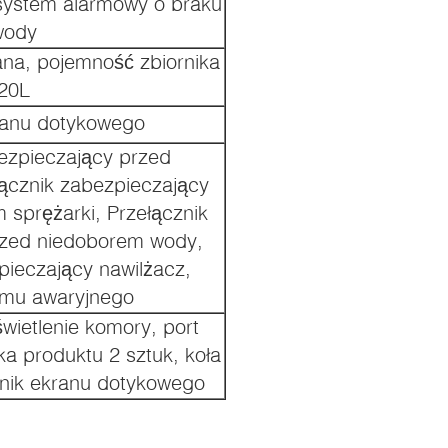
 system alarmowy o braku
wody
na, pojemność zbiornika
20L
ranu dotykowego
ezpieczający przed
ącznik zabezpieczający
 sprężarki, Przełącznik
rzed niedoborem wody,
pieczający nawilżacz,
rmu awaryjnego
ietlenie komory, port
a produktu 2 sztuk, koła
wnik ekranu dotykowego