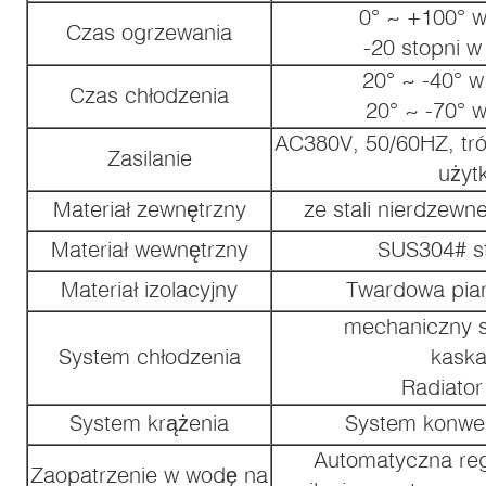
0° ~ +100° w
Czas ogrzewania
-20 stopni w
20° ~ -40° w
Czas chłodzenia
20° ~ -70° w
AC380V, 50/60HZ, tró
Zasilanie
użyt
Materiał zewnętrzny
ze stali nierdzewn
Materiał wewnętrzny
SUS304# st
Materiał izolacyjny
Twardowa pian
mechaniczny s
System chłodzenia
kask
Radiator
System krążenia
System konwek
Automatyczna reg
Zaopatrzenie w wodę na