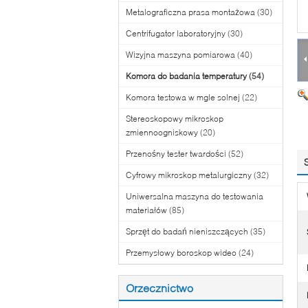
Metalograficzna prasa montażowa
(30)
Centrifugator laboratoryjny
(30)
Wizyjna maszyna pomiarowa
(40)
Komora do badania temperatury
(54)
Komora testowa w mgle solnej
(22)
Stereoskopowy mikroskop
zmiennoogniskowy
(20)
Przenośny tester twardości
(52)
Cyfrowy mikroskop metalurgiczny
(32)
Uniwersalna maszyna do testowania
materiałów
(85)
Sprzęt do badań nieniszczących
(35)
Przemysłowy boroskop wideo
(24)
Orzecznictwo