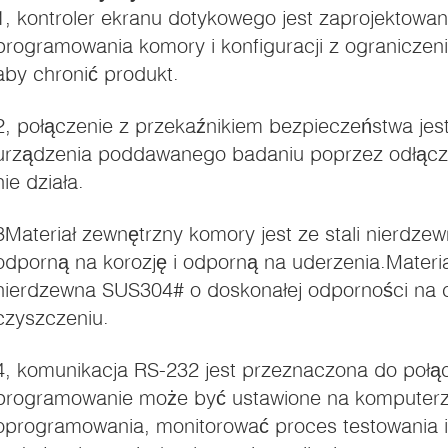
1, kontroler ekranu dotykowego jest zaprojektowa
programowania komory i konfiguracji z ograniczen
aby chronić produkt.
2, połączenie z przekaźnikiem bezpieczeństwa jes
urządzenia poddawanego badaniu poprzez odłącza
nie działa.
3Materiał zewnętrzny komory jest ze stali nierdzew
odporną na korozję i odporną na uderzenia.Materia
nierdzewna SUS304# o doskonałej odporności na c
czyszczeniu.
4, komunikacja RS-232 jest przeznaczona do połą
programowanie może być ustawione na komputer
oprogramowania, monitorować proces testowania 