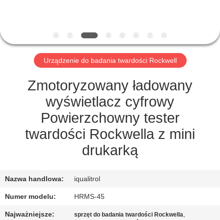
PO
FABRYCE
KONTROLA
Urządzenie do badania twardości Rockwell
JAKOŚCI
Zmotoryzowany ładowany
SITEMAP
wyświetlacz cyfrowy
Powierzchowny tester
PRIVACY
twardości Rockwella z mini
POLICY
drukarką
Nazwa handlowa:
iqualitrol
Numer modelu:
HRMS-45
Najważniejsze:
,
sprzęt do badania twardości Rockwella