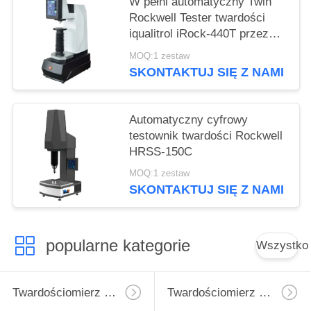
W pełni automatyczny Twin
Rockwell Tester twardości
iqualitrol iRock-440T przez
jeden klucz operacji
MOQ:1 zestaw
SKONTAKTUJ SIĘ Z NAMI
Automatyczny cyfrowy
testownik twardości Rockwell
HRSS-150C
MOQ:1 zestaw
SKONTAKTUJ SIĘ Z NAMI
popularne kategorie
Wszystko
Twardościomierz Micro Vickers
Twardościomierz Vickersa