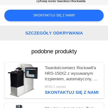
cyfrowy tester twardości Rockwella
SKONTAKTUJ SIĘ Z NAMI!
SZCZEGÓŁY ODKRYWANIA
podobne produkty
Twardościomierz Rockwell'a
HRS-150XZ z wysuwanym
trzpieniem, automatyczny, do
pomiarów zwykłych i
MOQ:1 zestaw
powierzchownych
SKONTAKTUJ SIĘ Z NAMI