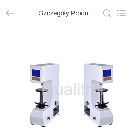
Co.,
Ltd..
All
Szczegóły Produktu
Rights
Reserved.
Developed
by
ECER
DO
DOMU
PRODUKTY
FILMY
O
NAS
WYCIECZKA