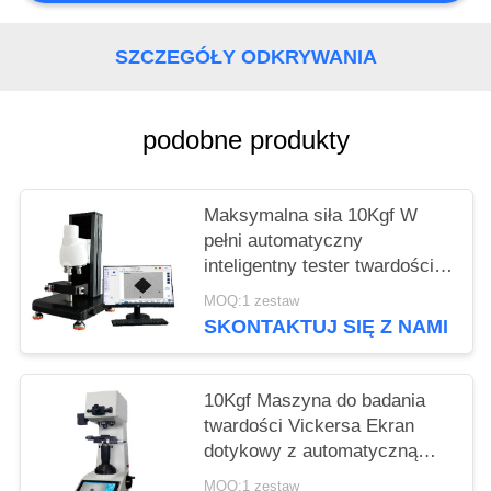
SZCZEGÓŁY ODKRYWANIA
podobne produkty
Maksymalna siła 10Kgf W
pełni automatyczny
inteligentny tester twardości
Vickers iqualitrol SCV-5XYZ
MOQ:1 zestaw
SKONTAKTUJ SIĘ Z NAMI
10Kgf Maszyna do badania
twardości Vickersa Ekran
dotykowy z automatyczną
wieżyczką
MOQ:1 zestaw