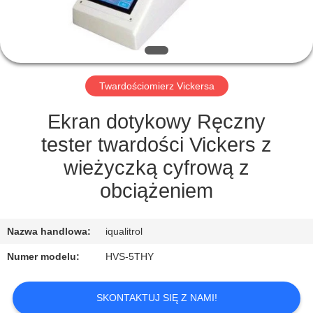
PO
FABRYCE
KONTROLA
Twardościomierz Vickersa
JAKOŚCI
Ekran dotykowy Ręczny
SITEMAP
tester twardości Vickers z
wieżyczką cyfrową z
PRIVACY
obciążeniem
POLICY
Nazwa handlowa:
iqualitrol
Numer modelu:
HVS-5THY
SKONTAKTUJ SIĘ Z NAMI!