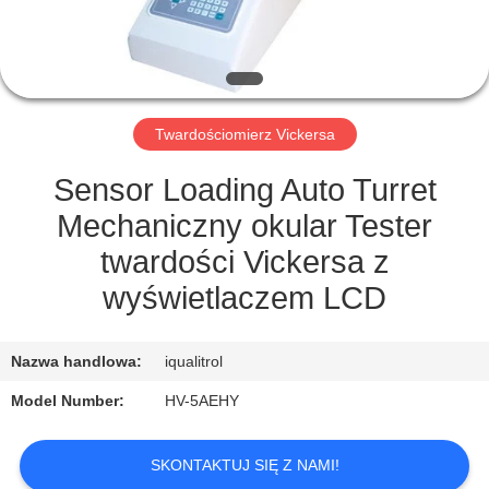
PO
FABRYCE
KONTROLA
Twardościomierz Vickersa
JAKOŚCI
Sensor Loading Auto Turret
SITEMAP
Mechaniczny okular Tester
twardości Vickersa z
PRIVACY
wyświetlaczem LCD
POLICY
Nazwa handlowa:
iqualitrol
Model Number:
HV-5AEHY
SKONTAKTUJ SIĘ Z NAMI!