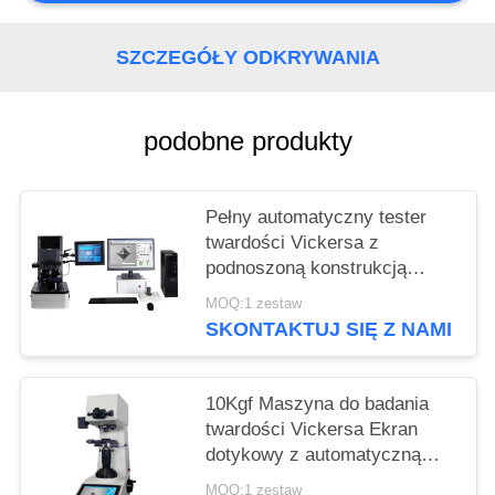
SZCZEGÓŁY ODKRYWANIA
podobne produkty
Pełny automatyczny tester
twardości Vickersa z
podnoszoną konstrukcją
indenta JMHVS-10XYZ
MOQ:1 zestaw
SKONTAKTUJ SIĘ Z NAMI
10Kgf Maszyna do badania
twardości Vickersa Ekran
dotykowy z automatyczną
wieżyczką
MOQ:1 zestaw