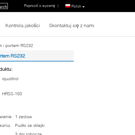
Poprosić o wycenę
|
Polish
arch
Kontrola jakości
Skontaktuj się z nami
m i portem RS232
ortem RS232
duktu:
iqualitrol
HRSS-150
ienie:
1 zestaw
wania:
Pudło ze sklejki
3 dni robocze