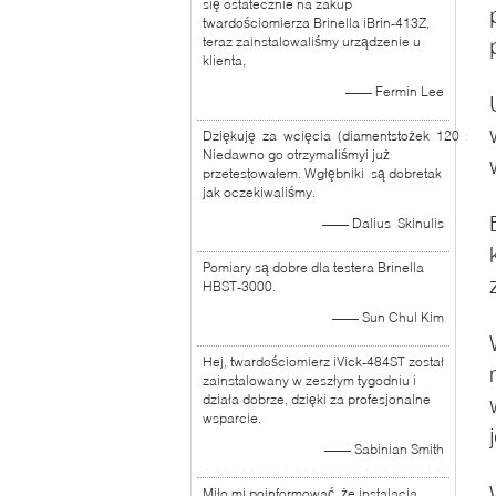
się ostatecznie na zakup
twardościomierza Brinella iBrin-413Z,
teraz zainstalowaliśmy urządzenie u
klienta,
—— Fermin Lee
Dziękuję za wcięcia (diamentstożek 120 stopn
Niedawno go otrzymaliśmyi już
przetestowałem. Wgłębniki są dobretak
jak oczekiwaliśmy.
—— Dalius Skinulis
Pomiary są dobre dla testera Brinella
HBST-3000.
—— Sun Chul Kim
Hej, twardościomierz iVick-484ST został
zainstalowany w zeszłym tygodniu i
działa dobrze, dzięki za profesjonalne
wsparcie.
—— Sabinian Smith
Miło mi poinformować, że instalacja