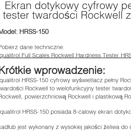
Ekran dotykowy cyfrowy p
tester twardości Rockwell
Model: HRSS-150
Pobierz dane techniczne:
iqualitrol Full Scales Rockwell Hardness Tester H
Krótkie wprowadzenie:
iqualitrol HRSS-150 cyfrowy wyświetlacz pełny Roc
twardości Rockwell to wielofunkcyjny tester twardoś
Rockwell, powierzchniową Rockwell i plastikową Ro
Iqualitrol HRSS-150 posiada 8-calowy ekran dotyk
kadłub jest wykonany z wysokiej jakości żeliwa d