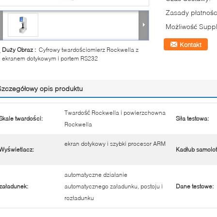
Zasady płatnośc
Możliwość Suppl
Kontakt
Duży Obraz :
Cyfrowy twardościomierz Rockwella z
ekranem dotykowym i portem RS232
Szczegółowy opis produktu
Twardość Rockwella i powierzchowna
Skale twardości:
Siła testowa:
Rockwella
ekran dotykowy i szybki procesor ARM
Wyświetlacz:
Kadłub samolot
automatyczne działanie
załadunek:
automatycznego załadunku, postoju i
Dane testowe:
rozładunku