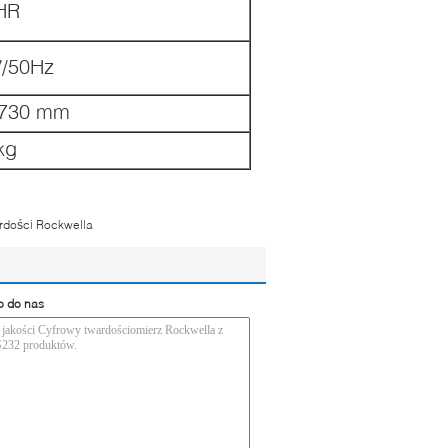
HR
/50Hz
*730 mm
kg
ardości Rockwella
o do nas