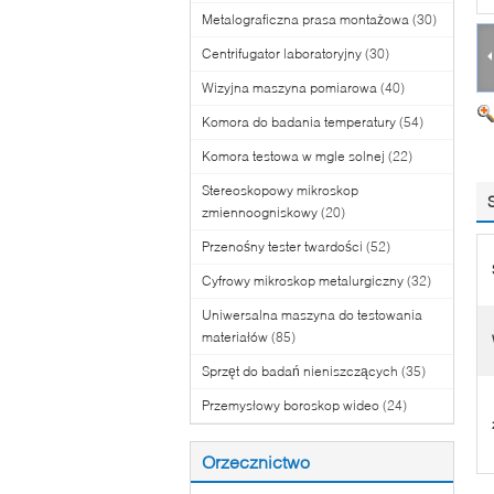
Metalograficzna prasa montażowa
(30)
Centrifugator laboratoryjny
(30)
Wizyjna maszyna pomiarowa
(40)
Komora do badania temperatury
(54)
Komora testowa w mgle solnej
(22)
Stereoskopowy mikroskop
zmiennoogniskowy
(20)
Przenośny tester twardości
(52)
Cyfrowy mikroskop metalurgiczny
(32)
Uniwersalna maszyna do testowania
materiałów
(85)
Sprzęt do badań nieniszczących
(35)
Przemysłowy boroskop wideo
(24)
Orzecznictwo