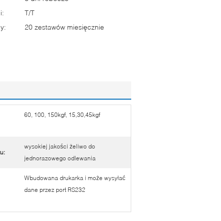
i:
T/T
y:
20 zestawów miesięcznie
60, 100, 150kgf, 15,30,45kgf
wysokiej jakości żeliwo do
u:
jednorazowego odlewania
Wbudowana drukarka i może wysyłać
dane przez port RS232