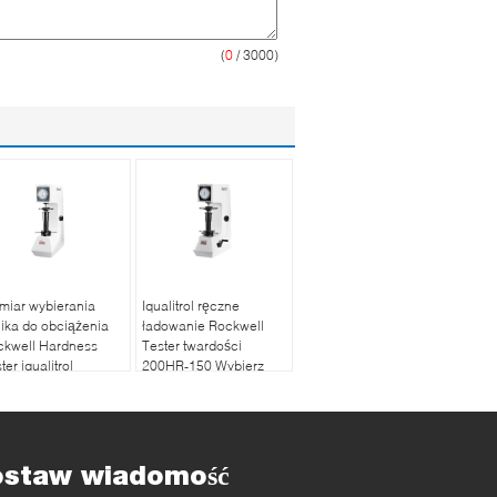
(
0
/ 3000)
miar wybierania
Iqualitrol ręczne
nika do obciążenia
ładowanie Rockwell
ckwell Hardness
Tester twardości
ter iqualitrol
200HR-150 Wybierz
0HRD-150
odczyt 0.5HR
ostaw wiadomość