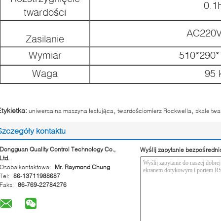
0.1
twardości
AC220V
Zasilanie
Wymiar
510*290
Waga
95 
,
,
Etykietka:
uniwersalna maszyna testująca
twardościomierz Rockwella
skale tw
Szczegóły kontaktu
Dongguan Quality Control Technology Co.,
Wyślij zapytanie bezpośredni
Ltd.
Osoba kontaktowa:
Mr. Raymond Chung
Tel:
86-13711988687
Faks:
86-769-22784276