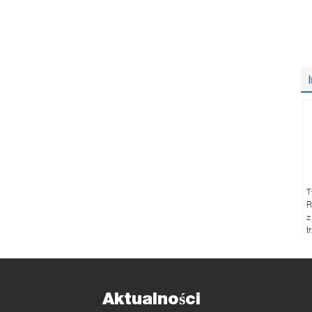
T
R
z
t
a
p
p
Aktualności