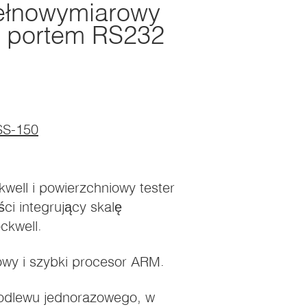
ełnowymiarowy
 z portem RS232
RSS-150
kwell i powierzchniowy tester
ci integrujący skalę
ckwell.
owy i szybki procesor ARM.
o odlewu jednorazowego, w