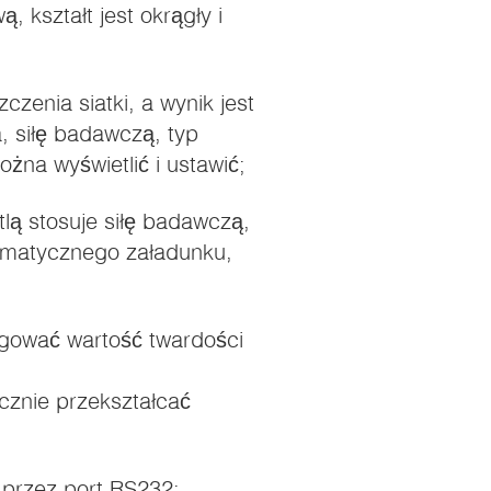
kształt jest okrągły i
zenia siatki, a wynik jest
, siłę badawczą, typ
żna wyświetlić i ustawić;
tlą stosuje siłę badawczą,
tomatycznego załadunku,
ować wartość twardości
cznie przekształcać
przez port RS232;