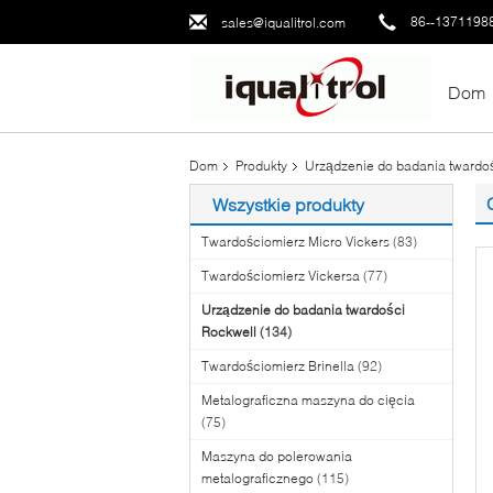
86--1371198
sales@iqualitrol.com
Dom
Dom
Produkty
Urządzenie do badania twardo
Wszystkie produkty
Twardościomierz Micro Vickers
(83)
Twardościomierz Vickersa
(77)
Urządzenie do badania twardości
Rockwell
(134)
Twardościomierz Brinella
(92)
Metalograficzna maszyna do cięcia
(75)
Maszyna do polerowania
metalograficznego
(115)