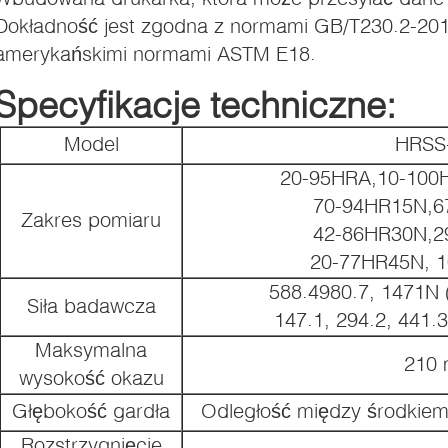
Dokładność jest zgodna z normami GB/T230.2-201
amerykańskimi normami ASTM E18.
Specyfikacje techniczne:
Model
HRSS
20-95HRA,10-100
70-94HR15N,6
Zakres pomiaru
42-86HR30N,2
20-77HR45N, 
588.4980.7, 1471N (
Siła badawcza
147.1, 294.2, 441.3
Maksymalna
210
wysokość okazu
Głębokość gardła
Odległość między środkiem 
Rozstrzygnięcie