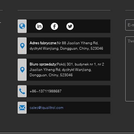
-
Adres fabryczne:
Nr 88 Jiaolian Yiheng Rd,
dystrykt Wanjiang, Dongguan, Chiny, 523046
Biuro sprzedaży:
Pokój 301, budynek nr 1, nr 2
Jiaolian Yiheng Rd, dystrykt Wanjiang,
Dongguan, Chiny, 523046
+86--13711988687
sales@iqualitrol.com