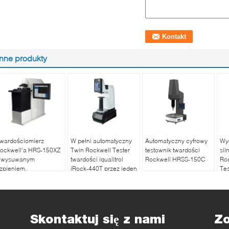
Inne produkty
wardościomierz
W pełni automatyczny
Automatyczny cyfrowy
Wy
ockwell'a HRS-150XZ
Twin Rockwell Tester
testownik twardości
sil
 wysuwanym
twardości iqualitrol
Rockwell HRSS-150C
Ro
rzpieniem,
iRock-440T przez jeden
Tes
utomatyczny, do
klucz operacji
20
omiarów zwykłych i
owierzchownych
Skontaktuj się z nami
Z