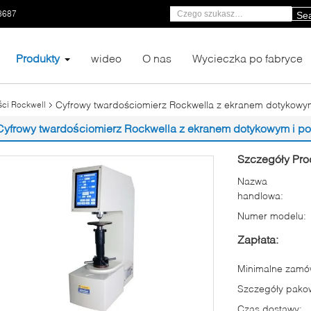
8687
Se
Produkty
wideo
O nas
Wycieczka po fabryce
Cyfrowy twardościomierz Rockwella z ekranem dotykowy
ści Rockwell
Cyfrowy twardościomierz Rockwella z ekranem dotykowym i p
Szczegóły Pro
Nazwa
handlowa:
Numer modelu:
Zapłata:
Minimalne zamów
Szczegóły pako
Czas dostawy: