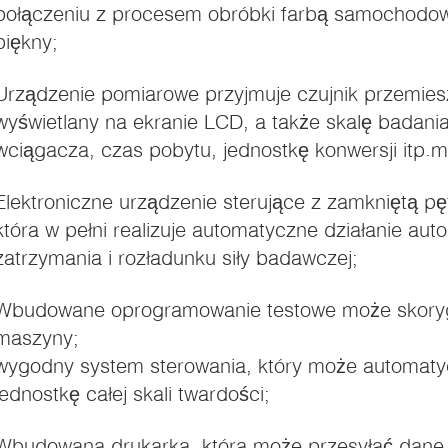
połączeniu z procesem obróbki farbą samochodową, 
piękny;
Urządzenie pomiarowe przyjmuje czujnik przemieszc
wyświetlany na ekranie LCD, a także skalę badania
i).
wciągacza, czas pobytu, jednostkę konwersji itp.mo
Elektroniczne urządzenie sterujące z zamkniętą pę
która w pełni realizuje automatyczne działanie au
zatrzymania i rozładunku siły badawczej;
Wbudowane oprogramowanie testowe może skoryg
maszyny;
wygodny system sterowania, który może automaty
jednostkę całej skali twardości;
Wbudowana drukarka, która może przesyłać dane 