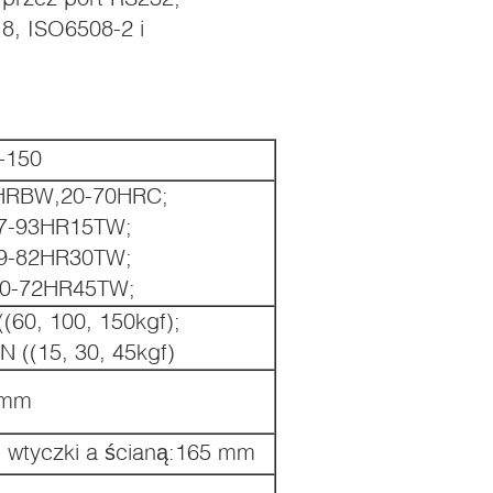
8, ISO6508-2 i
-150
HRBW,20-70HRC;
7-93HR15TW;
9-82HR30TW;
10-72HR45TW;
(60, 100, 150kgf);
N ((15, 30, 45kgf)
 mm
wtyczki a ścianą:
165 mm