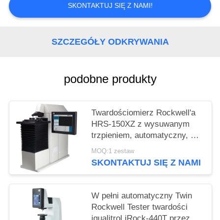
SKONTAKTUJ SIĘ Z NAMI!
SZCZEGÓŁY ODKRYWANIA
podobne produkty
Twardościomierz Rockwell'a
HRS-150XZ z wysuwanym
trzpieniem, automatyczny, do
pomiarów zwykłych i
MOQ:1 zestaw
powierzchownych
SKONTAKTUJ SIĘ Z NAMI
W pełni automatyczny Twin
Rockwell Tester twardości
iqualitrol iRock-440T przez