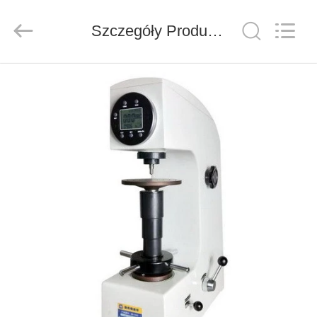
Co.,
Ltd..
All
Szczegóły Produktu
Rights
Reserved.
Developed
by
ECER
DO
DOMU
PRODUKTY
FILMY
O
NAS
WYCIECZKA