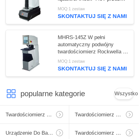
jeden klucz operacji
MOQ:1 zestaw
SKONTAKTUJ SIĘ Z NAMI
MHRS-145Z W pełni
automatyczny podwójny
twardościomierz Rockwella z
precyzyjnym czujnikiem
MOQ:1 zestaw
przemieszczenia
SKONTAKTUJ SIĘ Z NAMI
popularne kategorie
Wszystko
Twardościomierz Micro Vickers
Twardościomierz Vickersa
Urządzenie Do Badania Twardości Rockwell
Twardościomierz Brinella