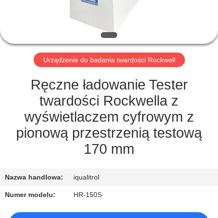
PO
FABRYCE
KONTROLA
Urządzenie do badania twardości Rockwell
JAKOŚCI
Ręczne ładowanie Tester
SITEMAP
twardości Rockwella z
wyświetlaczem cyfrowym z
PRIVACY
pionową przestrzenią testową
POLICY
170 mm
Nazwa handlowa:
iqualitrol
Numer modelu:
HR-150S