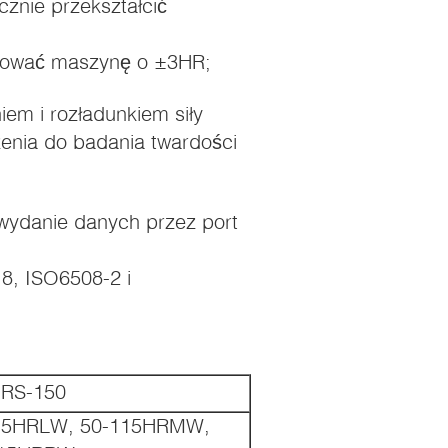
znie przekształcić
ować maszynę o ±3HR;
iem i rozładunkiem siły
zenia do badania twardości
 wydanie danych przez port
8, ISO6508-2 i
RS-150
15HRLW, 50-115HRMW,