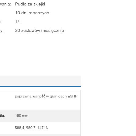
wania:
Pudło ze sklejki
10 dni roboczych
i:
T/T
y:
20 zestawów miesięcznie
poprawna wartość w granicach ±3HR
ła:
160 mm
588,4, 980,7, 1471N