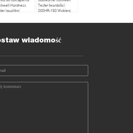
ckwell Hardness
Tester twardości
ter iqualitrol
200HR-150 Wybierz
0HRD-150
odczyt 0.5HR
ostaw wiadomość