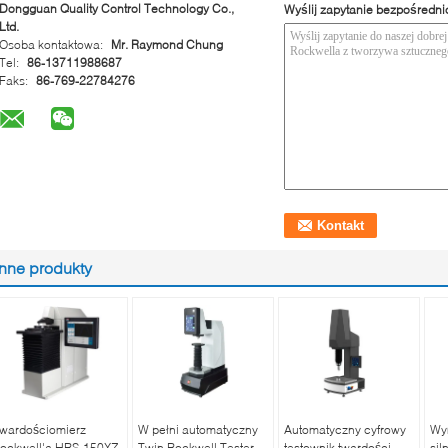
Dongguan Quality Control Technology Co.,
Wyślij zapytanie bezpośredni
Ltd.
Osoba kontaktowa:
Mr. Raymond Chung
Tel:
86-13711988687
Faks:
86-769-22784276
Inne produkty
wardościomierz
W pełni automatyczny
Automatyczny cyfrowy
Wy
ockwell'a HRS-150XZ
Twin Rockwell Tester
testownik twardości
sil