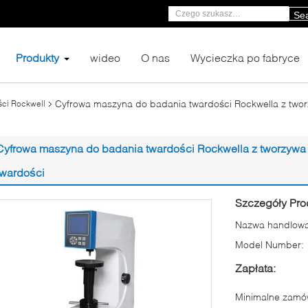
Se
Produkty
wideo
O nas
Wycieczka po fabryce
Cyfrowa maszyna do badania twardości Rockwella z two
ści Rockwell
Cyfrowa maszyna do badania twardości Rockwella z tworzywa
twardości
Szczegóły Pro
Nazwa handlowa
Model Number:
Zapłata:
Minimalne zamów