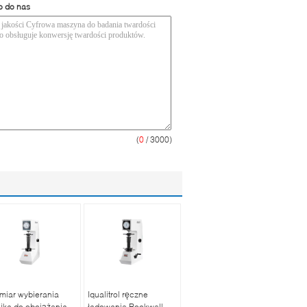
o do nas
(
0
/ 3000)
miar wybierania
Iqualitrol ręczne
nika do obciążenia
ładowanie Rockwell