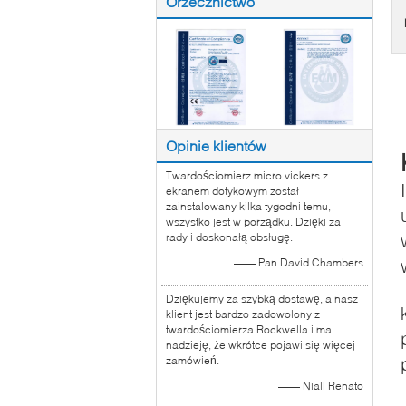
Orzecznictwo
Opinie klientów
Twardościomierz micro vickers z
ekranem dotykowym został
zainstalowany kilka tygodni temu,
wszystko jest w porządku. Dzięki za
rady i doskonałą obsługę.
—— Pan David Chambers
Dziękujemy za szybką dostawę, a nasz
klient jest bardzo zadowolony z
twardościomierza Rockwella i ma
nadzieję, że wkrótce pojawi się więcej
zamówień.
—— Niall Renato