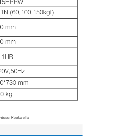
115HRRW
71N (60,100,150kgf)
00 mm
60 mm
.1HR
20V,50Hz
90*730 mm
0 kg
ardości Rockwella