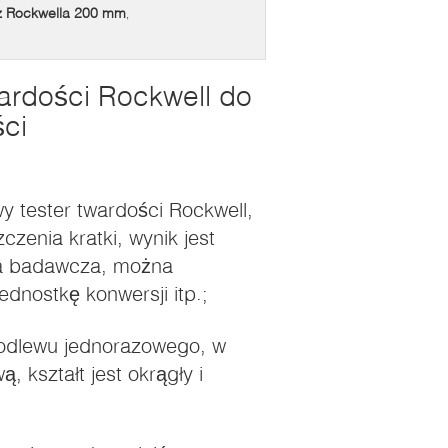
z Rockwella 200 mm
,
ardości Rockwell do
ści
y tester twardości Rockwell,
zenia kratki, wynik jest
ła badawcza, można
ednostkę konwersji itp.;
o odlewu jednorazowego, w
kształt jest okrągły i