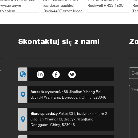
 wysuwanym
twardości iqualitrol
Rockwell HRSS-150C
Ro
rzpieniem,
iRock-440T przez jeden
Tes
utomatyczny, do
klucz operacji
20
omiarów zwykłych i
owierzchownych
Skontaktuj się z nami
Z
-
Adres fabryczne:
Nr 88 Jiaolian Yiheng Rd,
dystrykt Wanjiang, Dongguan, Chiny, 523046
Biuro sprzedaży:
Pokój 301, budynek nr 1, nr 2
Jiaolian Yiheng Rd, dystrykt Wanjiang,
Dongguan, Chiny, 523046