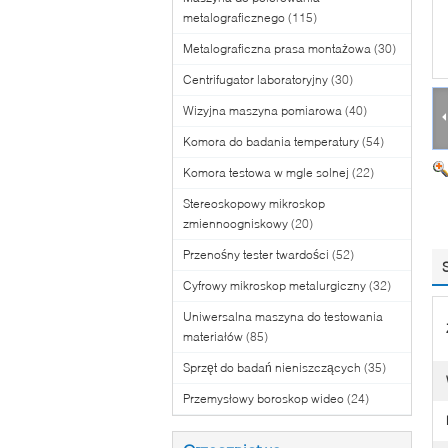
metalograficznego
(115)
Metalograficzna prasa montażowa
(30)
Centrifugator laboratoryjny
(30)
Wizyjna maszyna pomiarowa
(40)
Komora do badania temperatury
(54)
Komora testowa w mgle solnej
(22)
Stereoskopowy mikroskop
zmiennoogniskowy
(20)
Przenośny tester twardości
(52)
Cyfrowy mikroskop metalurgiczny
(32)
Uniwersalna maszyna do testowania
materiałów
(85)
Sprzęt do badań nieniszczących
(35)
Przemysłowy boroskop wideo
(24)