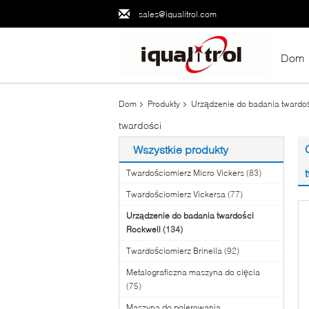
sales@iqualitrol.com
Dom
Dom
Produkty
Urządzenie do badania twardo
twardości
Wszystkie produkty
Twardościomierz Micro Vickers
(83)
Twardościomierz Vickersa
(77)
Urządzenie do badania twardości
Rockwell
(134)
Twardościomierz Brinella
(92)
Metalograficzna maszyna do cięcia
(75)
Maszyna do polerowania