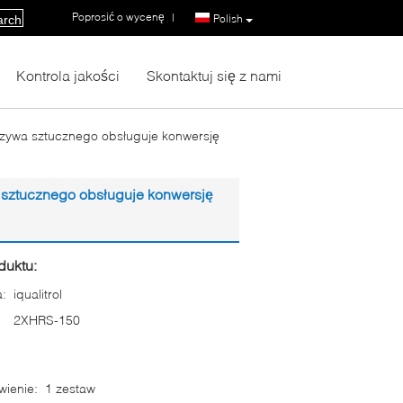
Poprosić o wycenę
|
Polish
arch
Kontrola jakości
Skontaktuj się z nami
rzywa sztucznego obsługuje konwersję
 sztucznego obsługuje konwersję
duktu:
:
iqualitrol
2XHRS-150
ienie:
1 zestaw