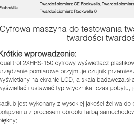
Twardościomierz CE Rockwella
Twardościomier
,
Podkreślić:
Twardościomierz Rockwella 0
Cyfrowa maszyna do testowania tw
twardości twardo
Krótkie wprowadzenie:
Iqualitrol 2XHRS-150 cyfrowy wyświetlacz plastikow
urządzenie pomiarowe przyjmuje czujnik przemieszc
wyświetlany na ekranie LCD, a skala badawcza,si
wyświetlać i ustawiać typ wtycznika, czas pobytu, j
kadłub jest wykonany z wysokiej jakości żeliwa d
połączeniu z procesem obróbki farbą samochodową, 
piękny;