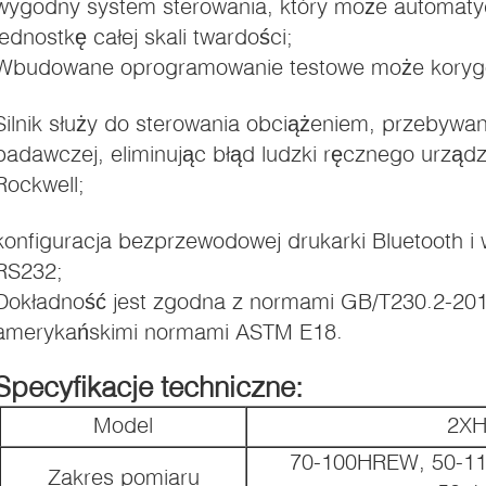
wygodny system sterowania, który może automatyc
jednostkę całej skali twardości;
Wbudowane oprogramowanie testowe może koryg
Silnik służy do sterowania obciążeniem, przebywan
badawczej, eliminując błąd ludzki ręcznego urząd
i).
Rockwell;
konfiguracja bezprzewodowej drukarki Bluetooth i
RS232;
Dokładność jest zgodna z normami GB/T230.2-201
amerykańskimi normami ASTM E18.
Specyfikacje techniczne:
Model
2XH
70-100HREW, 50-1
Zakres pomiaru