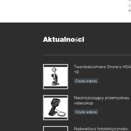
z
t
a
p
p
Aktualności
Twardościomierz Shore'a HSA
19
Czytaj więcej
Niezniszczający przemysłowy
videoskop
Czytaj więcej
Naświetlacz fototoksyczności