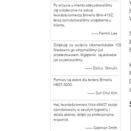
Po wizycie u klienta zdecydowaliśmy
się ostatecznie na zakup
twardościomierza Brinella iBrin-413Z,
teraz zainstalowaliśmy urządzenie u
klienta,
—— Fermin Lee
Dziękuję za wcięcia (diamentstożek 120 stopn
Niedawno go otrzymaliśmyi już
przetestowałem. Wgłębniki są dobretak
jak oczekiwaliśmy.
—— Dalius Skinulis
Pomiary są dobre dla testera Brinella
HBST-3000.
—— Sun Chul Kim
Hej, twardościomierz iVick-484ST został
zainstalowany w zeszłym tygodniu i
działa dobrze, dzięki za profesjonalne
wsparcie.
—— Sabinian Smith