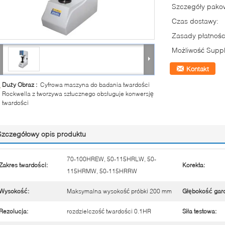
Szczegóły pako
Czas dostawy:
Zasady płatnośc
Możliwość Suppl
Kontakt
Duży Obraz :
Cyfrowa maszyna do badania twardości
Rockwella z tworzywa sztucznego obsługuje konwersję
twardości
Szczegółowy opis produktu
70-100HREW, 50-115HRLW, 50-
Zakres twardości:
Korekta:
115HRMW, 50-115HRRW
Wysokość:
Maksymalna wysokość próbki 200 mm
Głębokość gard
Rezolucja:
rozdzielczość twardości 0.1HR
Siła testowa: