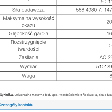
50-
Siła badawcza
588.4980.7, 14
Maksymalna wysokość
2
okazu
Głębokość gardła
1
Rozstrzygnięcie
0
twardości
Zasilanie
AC 2
Wymiar
510*2
Waga
8
,
,
Etykietka:
uniwersalna maszyna testująca
twardościomierz Rockwella
skale tw
Szczegóły kontaktu