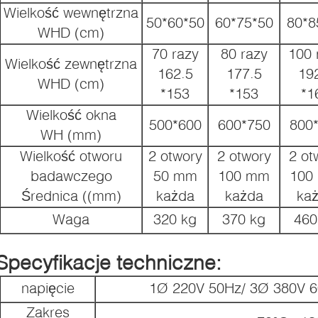
Wielkość wewnętrzna
50*60*50
60*75*50
80*8
WHD (cm)
70 razy
80 razy
100 
Wielkość zewnętrzna
162.5
177.5
19
WHD (cm)
i).
*153
*153
*1
Wielkość okna
500*600
600*750
800
WH (mm)
Wielkość otworu
2 otwory
2 otwory
2 ot
badawczego
50 mm
100 mm
100
Średnica ((mm)
każda
każda
ka
Waga
320 kg
370 kg
460
Specyfikacje techniczne:
napięcie
1Ø 220V 50Hz/ 3Ø 380V 6
Zakres