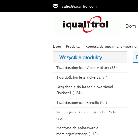
sales@iqualitrol.com
Dom
Dom
Produkty
Komora do badania temperatur
Wszystkie produkty
Twardościomierz Micro Vickers
(83)
Twardościomierz Vickersa
(77)
Urządzenie do badania twardości
Rockwell
(134)
Twardościomierz Brinella
(92)
Metalograficzna maszyna do cięcia
(75)
Maszyna do polerowania
metalograficznego
(115)