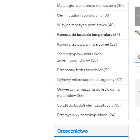
Metalograficzna prasa montażowa
(30)
Centrifugator laboratoryjny
(30)
Wizyjna maszyna pomiarowa
(40)
Komora do badania temperatury
(54)
Komora testowa w mgle solnej
(22)
Stereoskopowy mikroskop
zmiennoogniskowy
(20)
Przenośny tester twardości
(52)
Cyfrowy mikroskop metalurgiczny
(32)
Uniwersalna maszyna do testowania
materiałów
(85)
Sprzęt do badań nieniszczących
(35)
Przemysłowy boroskop wideo
(24)
Orzecznictwo