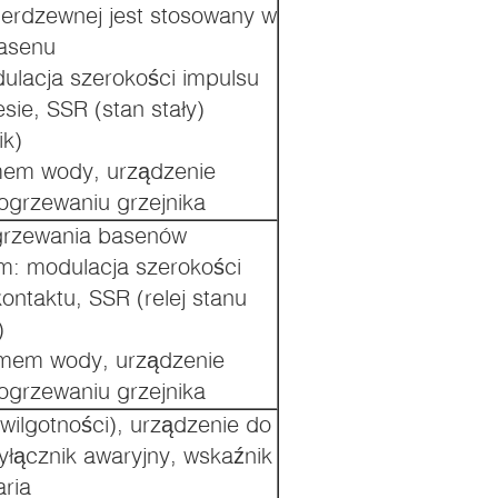
ierdzewnej jest stosowany w
basenu
dulacja szerokości impulsu
sie, SSR (stan stały)
ik)
mem wody, urządzenie
grzewaniu grzejnika
grzewania basenów
em: modulacja szerokości
ontaktu, SSR (relej stanu
)
omem wody, urządzenie
grzewaniu grzejnika
wilgotności), urządzenie do
yłącznik awaryjny, wskaźnik
aria