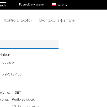
Poprosić o wycenę
|
Polish
arch
Kontrola jakości
Skontaktuj się z nami
duktu:
iqualitrol
iXB-OTS-150
ienie:
1 SET
wania:
Pudło ze sklejki
10 dni roboczych