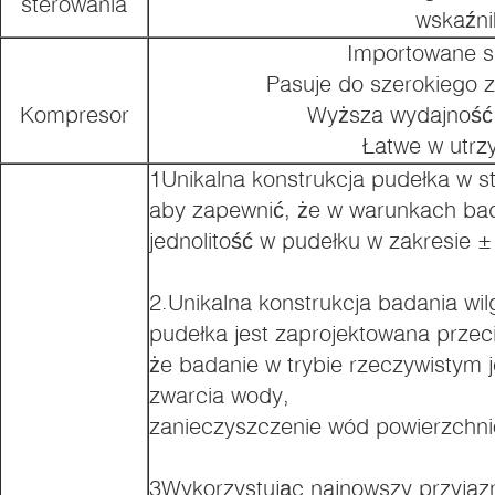
sterowania
wskaźni
Importowane s
Pasuje do szerokiego z
Kompresor
Wyższa wydajność
Łatwe w utrz
1Unikalna konstrukcja pudełka w str
aby zapewnić, że w warunkach ba
jednolitość w pudełku w zakresie ±
2.Unikalna konstrukcja badania wi
pudełka jest zaprojektowana przec
że badanie w trybie rzeczywistym
zwarcia wody,
zanieczyszczenie wód powierzchn
3Wykorzystując najnowszy przyjaz