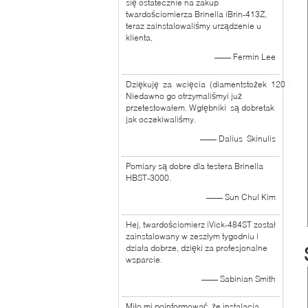
się ostatecznie na zakup
twardościomierza Brinella iBrin-413Z,
teraz zainstalowaliśmy urządzenie u
klienta,
—— Fermin Lee
Dziękuję za wcięcia (diamentstożek 120 stopn
Niedawno go otrzymaliśmyi już
przetestowałem. Wgłębniki są dobretak
jak oczekiwaliśmy.
—— Dalius Skinulis
Pomiary są dobre dla testera Brinella
HBST-3000.
—— Sun Chul Kim
Hej, twardościomierz iVick-484ST został
zainstalowany w zeszłym tygodniu i
działa dobrze, dzięki za profesjonalne
wsparcie.
—— Sabinian Smith
Miło mi poinformować, że instalacja