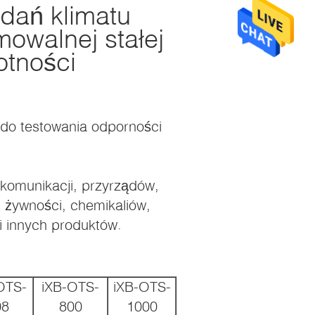
dań klimatu
owalnej stałej
otności
 do testowania odporności
 komunikacji, przyrządów,
 żywności, chemikaliów,
i innych produktów.
OTS-
iXB-OTS-
iXB-OTS-
08
800
1000