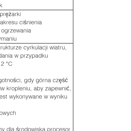
k
prężarki
akresu ciśnienia
 ogrzewania
ymaniu
ukturze cyrkulacji wiatru,
dania w przypadku
 2 °C
lgotności, gdy górna część
iw kropleniu, aby zapewnić,
 jest wykonywane w wyniku
iowych
ny dla środowiska procesor