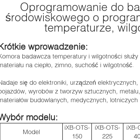
Oprogramowanie do ba
środowiskowego o program
temperaturze, wilg
Krótkie wprowadzenie:
Komora badawcza temperatury i wilgotności służy
materiału na ciepło, zimno, suchość i wilgotność.
Nadaje się do elektroniki, urządzeń elektrycznych,
pojazdów, wyrobów z tworzyw sztucznych, metalu,
materiałów budowlanych, medycznych, lotniczych 
Wybór modelu:
iXB-OTS-
iXB-OTS-
iXB-
Model
150
225
4