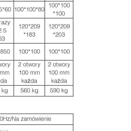
100*100
5*60
100*100*80
*100
razy
120*209
120*209
2.5
*183
*203
63
*850
100*100
100*100
wory
2 otwory
2 otwory
 mm
100 mm
100 mm
żda
każda
każda
 kg
560 kg
590 kg
0Hz/Na zamówienie