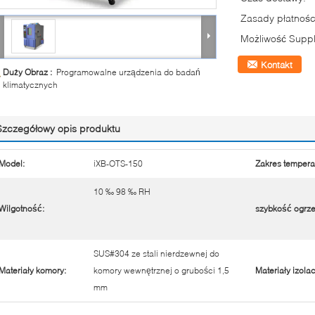
Zasady płatnośc
Możliwość Suppl
Kontakt
Duży Obraz :
Programowalne urządzenia do badań
klimatycznych
Szczegółowy opis produktu
Model:
iXB-OTS-150
Zakres temperat
10 ‰ 98 ‰ RH
Wilgotność:
szybkość ogrz
SUS#304 ze stali nierdzewnej do
Materiały komory:
komory wewnętrznej o grubości 1,5
Materiały izola
mm