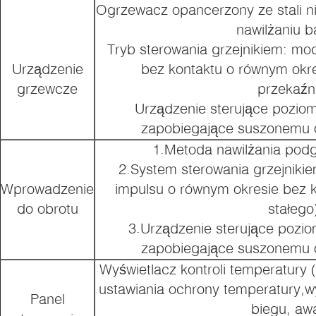
Ogrzewacz opancerzony ze stali n
nawilżaniu 
Tryb sterowania grzejnikiem: mo
Urządzenie
bez kontaktu o równym okre
grzewcze
przekaźn
Urządzenie sterujące pozio
zapobiegające suszonemu o
1.Metoda nawilżania pod
2.System sterowania grzejniki
Wprowadzenie
impulsu o równym okresie bez k
do obrotu
stałego
3.Urządzenie sterujące pozi
zapobiegające suszonemu o
Wyświetlacz kontroli temperatury (
ustawiania ochrony temperatury,w
Panel
biegu, aw