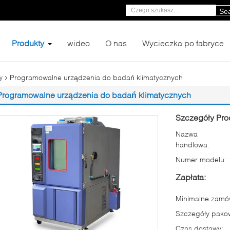
Se
Produkty
wideo
O nas
Wycieczka po fabryce
Programowalne urządzenia do badań klimatycznych
y
Programowalne urządzenia do badań klimatycznych
Szczegóły Pro
Nazwa
handlowa:
Numer modelu:
Zapłata:
Minimalne zamów
Szczegóły pako
Czas dostawy: