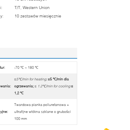
i:
T/T, Western Union
y:
10 zestawów miesięcznie
ur:
-70 ℃ ~ 180 ℃
≤5℃/min for heating;
≤5 ℃/min dla
ewania:
ogrzewania;
≤ 1.2℃/min for cooling
≤
1,2 ℃
Twardowa pianka poliuretanowa +
cyjne:
ultrafijne włókna szklane o grubości
100 mm