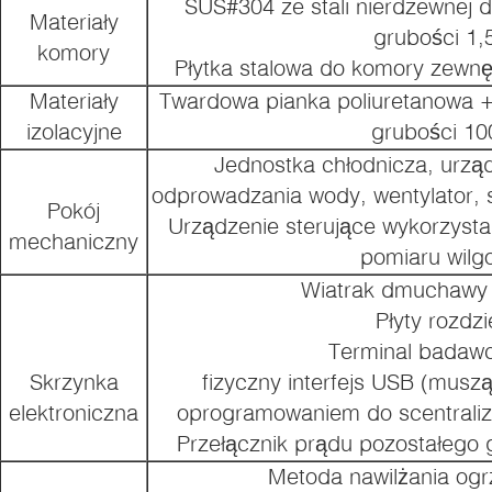
SUS#304 ze stali nierdzewnej 
Materiały
grubości 1
komory
Płytka stalowa do komory zewnę
Materiały
Twardowa pianka poliuretanowa + 
izolacyjne
grubości 1
Jednostka chłodnicza, urzą
odprowadzania wody, wentylator, s
Pokój
Urządzenie sterujące wykorzysta
mechaniczny
pomiaru wilg
Wiatrak dmuchawy e
Płyty rozdzi
Terminal badawc
Skrzynka
fizyczny interfejs USB (mus
elektroniczna
oprogramowaniem do scentrali
Przełącznik prądu pozostałego 
Metoda nawilżania og