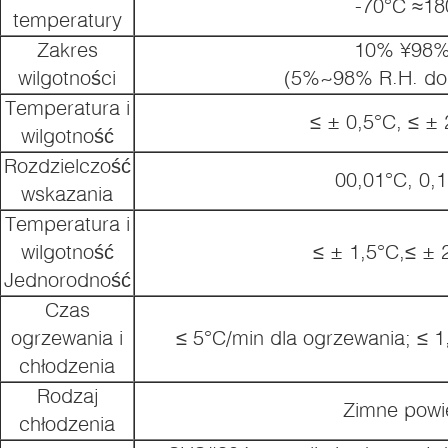
-70°C ≈18
temperatury
Zakres
10% ¥98
wilgotności
(5%~98% R.H. do
Temperatura i
≤ ± 0,5°C, ≤ ±
wilgotność
Rozdzielczość
00,01°C, 0,
wskazania
Temperatura i
wilgotność
≤ ± 1,5°C,≤ ±
Jednorodność
Czas
ogrzewania i
≤ 5°C/min dla ogrzewania; ≤ 1
chłodzenia
Rodzaj
Zimne powi
chłodzenia