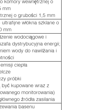
do komory wewnętrznej o
,5 mm
trznej o grubości 1,5 mm
ultrafijne włókna szklane o
00 mm
dzenie wodociągowe i
zafa dystrybucyjna energii;
niem wody do nawilżania i
otności
misji ciepła
elcze
zy próbki
zą być kupowane wraz z
zowanego monitorowania)
głównego źródła zasilania
rzewania basenu