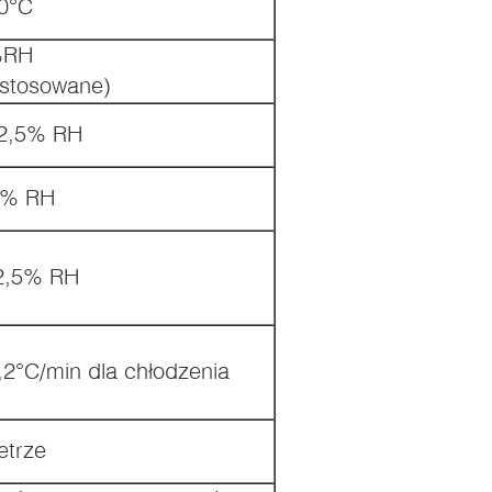
0°C
%RH
stosowane)
 2,5% RH
1% RH
 2,5% RH
,2°C/min dla chłodzenia
etrze