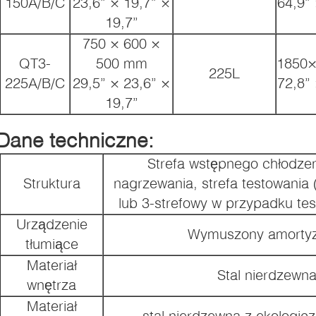
150A/B/C
23,6” × 19,7” ×
64,9” 
19,7”
750 × 600 ×
QT3-
500 mm
1850
225L
225A/B/C
29,5” × 23,6” ×
72,8” 
19,7”
Dane techniczne:
Strefa wstępnego chłodzen
Struktura
nagrzewania, strefa testowania 
lub 3-strefowy w przypadku tes
Urządzenie
Wymuszony amortyza
tłumiące
Materiał
Stal nierdzewn
wnętrza
Materiał
stal nierdzewna z ekologic