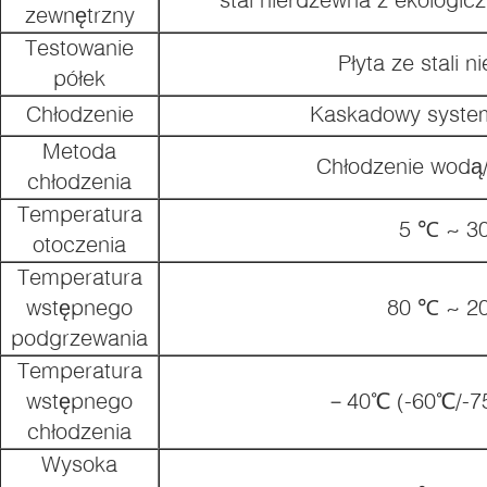
zewnętrzny
Testowanie
Płyta ze stali n
półek
Chłodzenie
Kaskadowy system
Metoda
Chłodzenie wodą
chłodzenia
Temperatura
5 ℃ ~ 3
otoczenia
Temperatura
wstępnego
80 ℃ ~ 2
podgrzewania
Temperatura
wstępnego
－40℃ (-60℃/-
chłodzenia
Wysoka