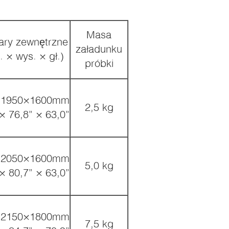
Masa
ry zewnętrzne
załadunku
. × wys. × gł.)
próbki
×1950×1600mm
2,5 kg
× 76,8” × 63,0”
×2050×1600mm
5,0 kg
× 80,7” × 63,0”
×2150×1800mm
7,5 kg