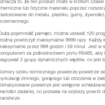
oznacza to, że ten produkt może w krótkim czasie
chemiczne lub fizyczne materiału poprzez rozszerz
zastosowanie do metalu, plastiku, gumy, żywności, 
przemiennego.
i).
Duża pojemność pamięci, można ustawić 120 pro
można powtórzyć maksymalnie 9999 razy. Każdy
maksymalnie przez 999 godzin i 59 minut. Jest w 
komputerem za pośrednictwem portu RS485, aby k
nagrywać 2 grupy dynamicznych węzłów, co jest ł
Komory szoku termicznego powietrze-powietrze se
cyrkulację zimnego, gorącego lub otoczenia w zal
Klimatyzowane powietrze jest wstępnie schładzan
wartości zadanej, co pozwala na szybszy powrót
transferze.