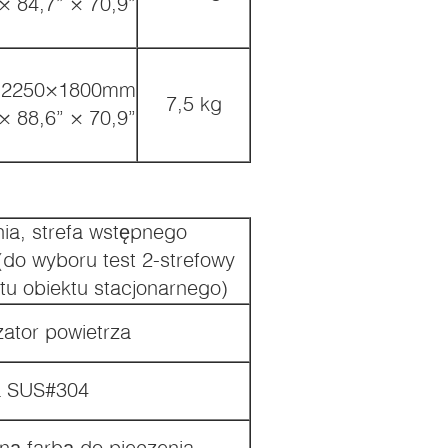
× 84,7” × 70,9”
×2250×1800mm
7,5 kg
× 88,6” × 70,9”
ia, strefa wstępnego
(do wyboru test 2-strefowy
tu obiektu stacjonarnego)
tor powietrza
a SUS#304
zną farbą do pieczenia