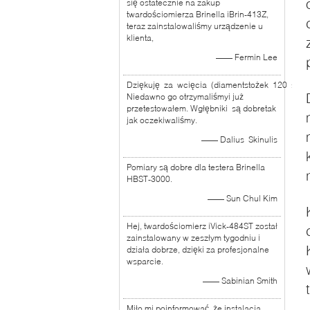
się ostatecznie na zakup
twardościomierza Brinella iBrin-413Z,
teraz zainstalowaliśmy urządzenie u
klienta,
—— Fermin Lee
Dziękuję za wcięcia (diamentstożek 120 stopn
Niedawno go otrzymaliśmyi już
przetestowałem. Wgłębniki są dobretak
jak oczekiwaliśmy.
—— Dalius Skinulis
Pomiary są dobre dla testera Brinella
HBST-3000.
—— Sun Chul Kim
Hej, twardościomierz iVick-484ST został
zainstalowany w zeszłym tygodniu i
działa dobrze, dzięki za profesjonalne
wsparcie.
—— Sabinian Smith
Miło mi poinformować, że instalacja