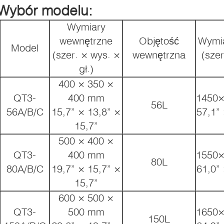
Wybór modelu:
Wymiary
wewnętrzne
Objętość
Wymia
Model
(szer. × wys. ×
wewnętrzna
(szer
gł.)
400 × 350 ×
QT3-
400 mm
1450
56L
56A/B/C
15,7” × 13,8” ×
57,1” 
15,7”
500 × 400 ×
QT3-
400 mm
1550
80L
80A/B/C
19,7” × 15,7” ×
61,0” 
15,7”
600 × 500 ×
QT3-
500 mm
1650
150L