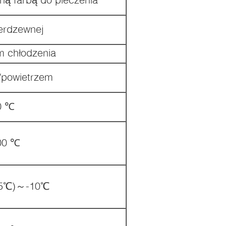
ierdzewnej
 chłodzenia
/powietrzem
0 ℃
00 ℃
75℃)～-10℃