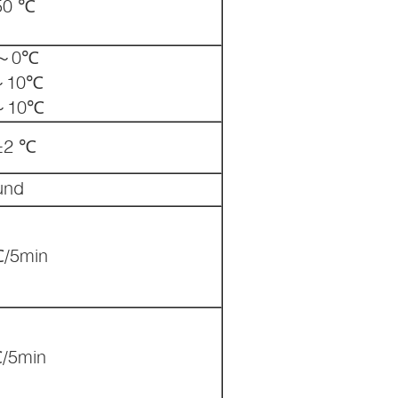
50 ℃
～0℃
～10℃
～10℃
 ±2 ℃
und
/5min
/5min