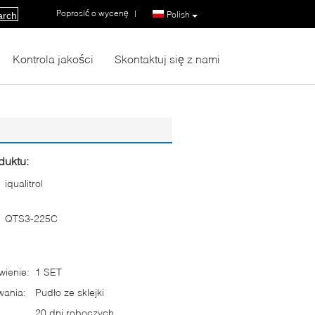
Poprosić o wycenę
|
Polish
arch
Kontrola jakości
Skontaktuj się z nami
duktu:
iqualitrol
QTS3-225C
ienie:
1 SET
wania:
Pudło ze sklejki
20 dni roboczych