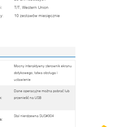
i:
T/T, Western Union
y:
10 zestawów miesięcznie
Mocny interaktywny sterownik ekranu
dotykowego, łatwa obsługa i
ustawienie
Dane operacyjne można pobrać lub
:
przenieść na USB
Stal nierdzewna SUS#304
a: