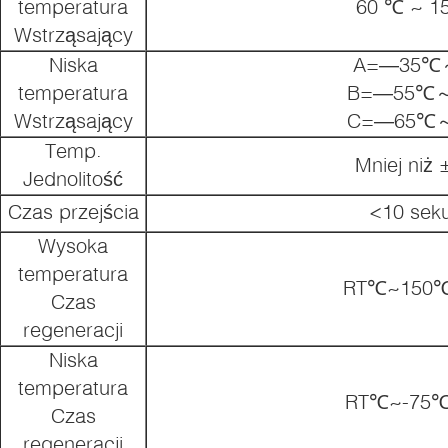
temperatura
60 ℃ ~ 1
Wstrząsający
Niska
A=―35℃
temperatura
B=―55℃
Wstrząsający
C=―65℃
Temp.
Mniej niż
Jednolitość
Czas przejścia
<10 sek
Wysoka
temperatura
RT℃~150℃
Czas
regeneracji
Niska
temperatura
RT℃~-75℃
Czas
regeneracji