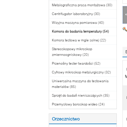
Metalograficzna prasa montażowa
(30)
Centrifugator laboratoryjny
(30)
Wizyjna maszyna pomiarowa
(40)
Komora do badania temperatury
(54)
Komora testowa w mgle solnej
(22)
Stereoskopowy mikroskop
zmiennoogniskowy
(20)
Przenośny tester twardości
(52)
Cyfrowy mikroskop metalurgiczny
(32)
t
Uniwersalna maszyna do testowania
materiałów
(85)
Sprzęt do badań nieniszczących
(35)
Przemysłowy boroskop wideo
(24)
Orzecznictwo