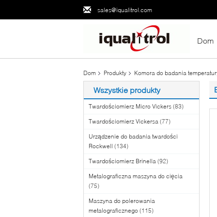
sales@iqualitrol.com
Dom
Dom
Produkty
Komora do badania temperatur
Wszystkie produkty
Twardościomierz Micro Vickers
(83)
Twardościomierz Vickersa
(77)
Urządzenie do badania twardości
Rockwell
(134)
Twardościomierz Brinella
(92)
Metalograficzna maszyna do cięcia
(75)
Maszyna do polerowania
metalograficznego
(115)