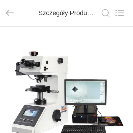
Co.,
Ltd..
All
Rights
Szczegóły Produktu
Reserved.
Developed
by
ECER
DO
DOMU
PRODUKTY
FILMY
O
NAS
WYCIECZKA