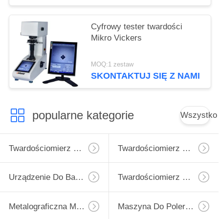
Cyfrowy tester twardości
Mikro Vickers
MOQ:1 zestaw
SKONTAKTUJ SIĘ Z NAMI
popularne kategorie
Wszystko
Twardościomierz Micro Vickers
Twardościomierz Vickersa
Urządzenie Do Badania Twardości Rockwell
Twardościomierz Brinella
Metalograficzna Maszyna Do Cięcia
Maszyna Do Polerowania Metalograficznego