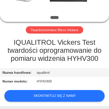
PO
FABRYCE
KONTROLA
Twardościomierz Micro Vickers
JAKOŚCI
IQUALITROL Vickers Test
SITEMAP
twardości oprogramowanie do
pomiaru widzenia HYHV300
PRIVACY
POLICY
Nazwa handlowa:
iqualitrol
Numer modelu:
HYHV300
SKONTAKTUJ SIĘ Z NAMI!