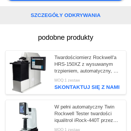
SZCZEGÓŁY ODKRYWANIA
podobne produkty
Twardościomierz Rockwell'a
HRS-150XZ z wysuwanym
trzpieniem, automatyczny, do
pomiarów zwykłych i
MOQ:1 zestaw
powierzchownych
SKONTAKTUJ SIĘ Z NAMI
W pełni automatyczny Twin
Rockwell Tester twardości
iqualitrol iRock-440T przez
jeden klucz operacji
MOQ:1 zestaw