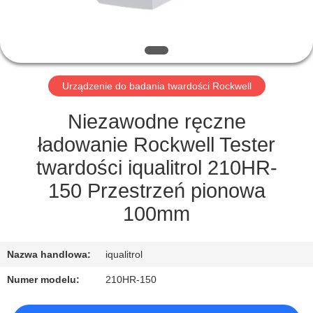
PO
FABRYCE
KONTROLA
Urządzenie do badania twardości Rockwell
JAKOŚCI
Niezawodne ręczne
SITEMAP
ładowanie Rockwell Tester
twardości iqualitrol 210HR-
PRIVACY
150 Przestrzeń pionowa
POLICY
100mm
Nazwa handlowa:
iqualitrol
Numer modelu:
210HR-150