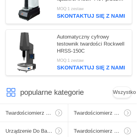
jeden klucz operacji
MOQ:1 zestaw
SKONTAKTUJ SIĘ Z NAMI
Automatyczny cyfrowy
testownik twardości Rockwell
HRSS-150C
MOQ:1 zestaw
SKONTAKTUJ SIĘ Z NAMI
popularne kategorie
Wszystko
Twardościomierz Micro Vickers
Twardościomierz Vickersa
Urządzenie Do Badania Twardości Rockwell
Twardościomierz Brinella