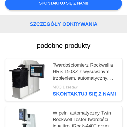
SKONTAKTUJ SIĘ Z NAMI!
SZCZEGÓŁY ODKRYWANIA
podobne produkty
Twardościomierz Rockwell'a
HRS-150XZ z wysuwanym
trzpieniem, automatyczny, do
pomiarów zwykłych i
MOQ:1 zestaw
powierzchownych
SKONTAKTUJ SIĘ Z NAMI
W pełni automatyczny Twin
Rockwell Tester twardości
iqualitrol iRock-440T przez