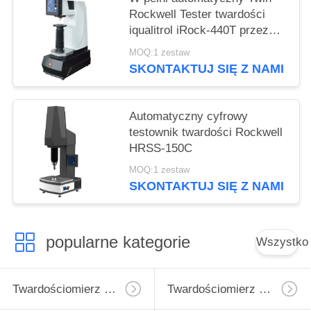
Rockwell Tester twardości
iqualitrol iRock-440T przez
jeden klucz operacji
MOQ:1 zestaw
SKONTAKTUJ SIĘ Z NAMI
Automatyczny cyfrowy
testownik twardości Rockwell
HRSS-150C
MOQ:1 zestaw
SKONTAKTUJ SIĘ Z NAMI
popularne kategorie
Wszystko
Twardościomierz Micro Vickers
Twardościomierz Vickersa