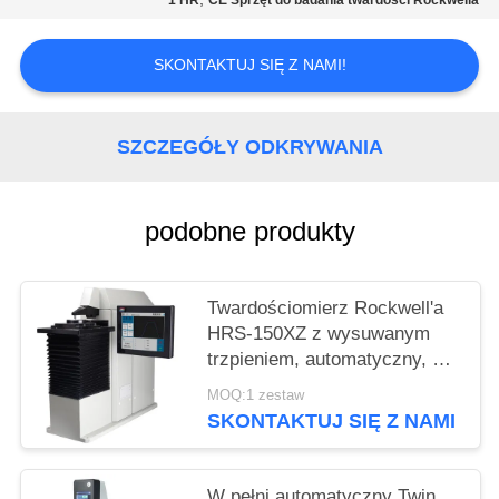
1 HR
CE Sprzęt do badania twardości Rockwella
SKONTAKTUJ SIĘ Z NAMI!
SZCZEGÓŁY ODKRYWANIA
podobne produkty
Twardościomierz Rockwell'a
HRS-150XZ z wysuwanym
trzpieniem, automatyczny, do
pomiarów zwykłych i
MOQ:1 zestaw
powierzchownych
SKONTAKTUJ SIĘ Z NAMI
W pełni automatyczny Twin