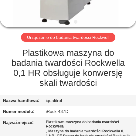
PO
FABRYCE
KONTROLA
Urządzenie do badania twardości Rockwell
JAKOŚCI
Plastikowa maszyna do
SITEMAP
badania twardości Rockwella
0,1 HR obsługuje konwersję
PRIVACY
skali twardości
POLICY
Nazwa handlowa:
iqualitrol
Numer modelu:
iRock-437D
Najważniejsze:
Plastikowa maszyna do badania twardości
Rockwella
,
,
Maszyna do badania twardości Rockwella 0
,