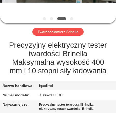
PO
FABRYCE
KONTROLA
Twardościomierz Brinella
JAKOŚCI
Precyzyjny elektryczny tester
SITEMAP
twardości Brinella
Maksymalna wysokość 400
PRIVACY
mm i 10 stopni siły ładowania
POLICY
Nazwa handlowa:
iqualitrol
Numer modelu:
XBrin-3000DH
Najważniejsze:
,
Precyzyjny tester twardości Brinella
elektryczny tester twardości Brinella