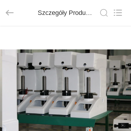
Co.,
Ltd..
All
Szczegóły Produktu
Rights
Reserved.
Developed
by
ECER
DO
DOMU
PRODUKTY
FILMY
O
NAS
WYCIECZKA