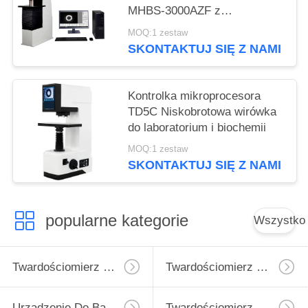
MHBS-3000AZF z
zmotoryzowaną konstrukcją
MOQ:1 zestaw
podnoszenia
SKONTAKTUJ SIĘ Z NAMI
Kontrolka mikroprocesora
TD5C Niskobrotowa wirówka
do laboratorium i biochemii
MOQ:1 zestaw
SKONTAKTUJ SIĘ Z NAMI
popularne kategorie
Wszystko
Twardościomierz Micro Vickers
Twardościomierz Vickersa
Urządzenie Do Badania Twardości Rockwell
Twardościomierz Brinella