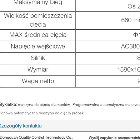
Maksymalny bieg
Oś 
Wielkość pomieszczenia
680 m
cięcia
MAX średnica cięcia
Φ
Napięcie wejściowe
AC380
Silnik
Wymiar
1590x1
Waga netto
,
Etykietka:
maszyna do cięcia diamentów
Programowalna automatyczna maszyna 
pionowa automatyczna maszyna do cięcia próbek
Szczegóły kontaktu
Dongguan Quality Control Technology Co.,
Wyślij zapytanie bezpośredni