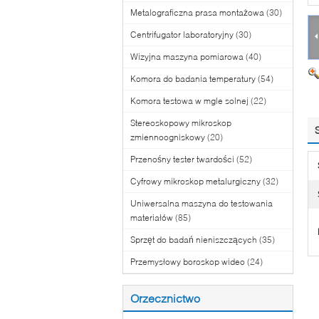
Metalograficzna prasa montażowa
(30)
Centrifugator laboratoryjny
(30)
Wizyjna maszyna pomiarowa
(40)
Komora do badania temperatury
(54)
Komora testowa w mgle solnej
(22)
Stereoskopowy mikroskop
zmiennoogniskowy
(20)
Przenośny tester twardości
(52)
Cyfrowy mikroskop metalurgiczny
(32)
Uniwersalna maszyna do testowania
materiałów
(85)
Sprzęt do badań nieniszczących
(35)
Przemysłowy boroskop wideo
(24)
Orzecznictwo