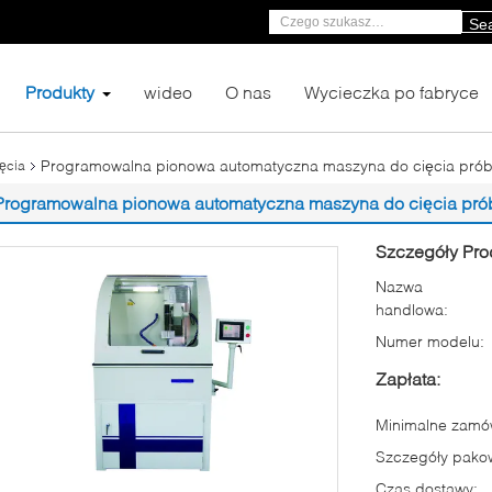
Se
Produkty
wideo
O nas
Wycieczka po fabryce
Programowalna pionowa automatyczna maszyna do cięcia prób
ęcia
Programowalna pionowa automatyczna maszyna do cięcia prób
Szczegóły Pro
Nazwa
handlowa:
Numer modelu:
Zapłata:
Minimalne zamów
Szczegóły pako
Czas dostawy: