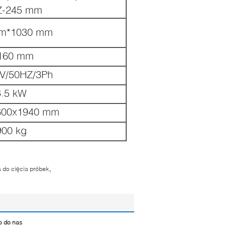
Z-245 mm
m*1030 mm
160 mm
V/50HZ/3Ph
8.5 kW
600x1940 mm
900 kg
,
do cięcia próbek
o do nas