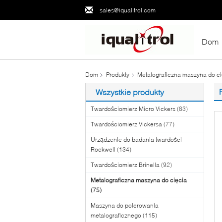
sales@iqualitrol.com
Dom
Dom
Produkty
Metalograficzna maszyna do ci
Wszystkie produkty
Twardościomierz Micro Vickers
(83)
Twardościomierz Vickersa
(77)
Urządzenie do badania twardości
Rockwell
(134)
Twardościomierz Brinella
(92)
Metalograficzna maszyna do cięcia
(75)
Maszyna do polerowania
metalograficznego
(115)