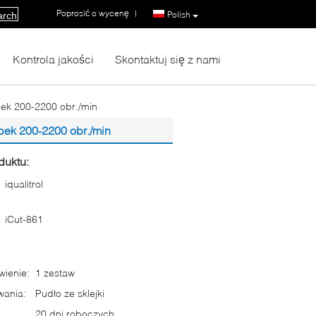
Poprosić o wycenę
|
Polish
arch
Kontrola jakości
Skontaktuj się z nami
ek 200-2200 obr./min
ek 200-2200 obr./min
duktu:
iqualitrol
iCut-861
ienie:
1 zestaw
wania:
Pudło ze sklejki
20 dni roboczych