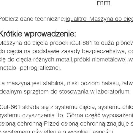
mm
Pobierz dane techniczne:
iqualitrol Maszyna do cię
Krótkie wprowadzenie:
Maszyna do cięcia próbek iCut-861 to duża piono
do cięcia na podstawie zasady bezpieczeństwa, o
się do cięcia różnych metali,próbki niemetalowe, w
metalo- petrograficznej.
Ta maszyna jest stabilna, niski poziom hałasu, łat
idealnym sprzętem do stosowania w laboratorium.
iCut-861 składa się z systemu cięcia, systemu chł
systemu czyszczenia itp. Górna część wyposażenia
osłoną ochronną.Przed osłoną ochronną znajduje 
z systemem oświetlenia o wysokiej jasności.