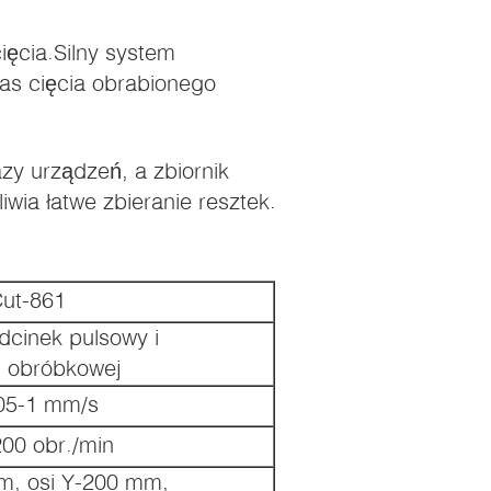
ięcia.Silny system
as cięcia obrabionego
zy urządzeń, a zbiornik
wia łatwe zbieranie resztek.
Cut-861
dcinek pulsowy i
i obróbkowej
05-1 mm/s
00 obr./min
m, osi Y-200 mm,