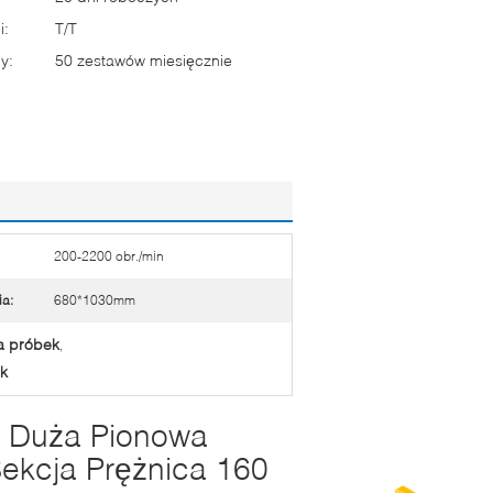
i:
T/T
y:
50 zestawów miesięcznie
200-2200 obr./min
ia:
680*1030mm
a próbek
,
k
 Duża Pionowa
ekcja Prężnica 160