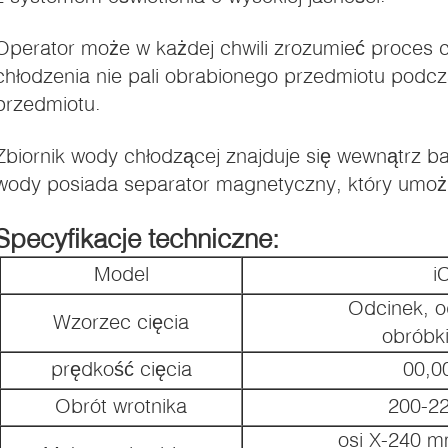
Operator może w każdej chwili zrozumieć proces c
chłodzenia nie pali obrabionego przedmiotu podcz
przedmiotu.
i).
Zbiornik wody chłodzącej znajduje się wewnątrz ba
wody posiada separator magnetyczny, który umożli
Specyfikacje techniczne:
Model
i
Odcinek, o
Wzorzec cięcia
obróbk
prędkość cięcia
00,0
Obrót wrotnika
200-22
osi X-240 m