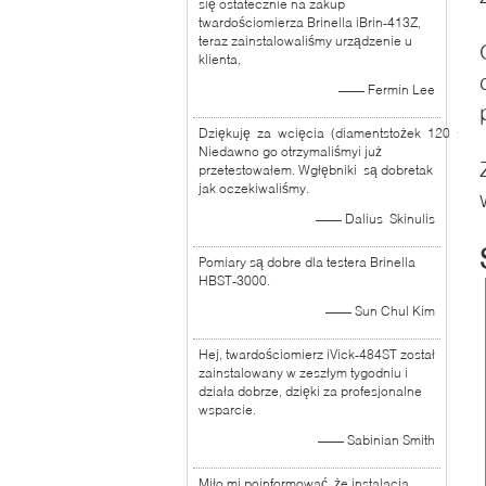
się ostatecznie na zakup
twardościomierza Brinella iBrin-413Z,
teraz zainstalowaliśmy urządzenie u
klienta,
—— Fermin Lee
Dziękuję za wcięcia (diamentstożek 120 stopn
Niedawno go otrzymaliśmyi już
przetestowałem. Wgłębniki są dobretak
jak oczekiwaliśmy.
—— Dalius Skinulis
Pomiary są dobre dla testera Brinella
HBST-3000.
—— Sun Chul Kim
Hej, twardościomierz iVick-484ST został
zainstalowany w zeszłym tygodniu i
działa dobrze, dzięki za profesjonalne
wsparcie.
—— Sabinian Smith
Miło mi poinformować, że instalacja