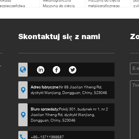
lokada
Metallograficzna
maszyna do cięcia
po
ezpieczeństwa
Maszyna do cięcia
metalograficznego
cy
aszyny i zatrzymanie
iCut-864 80W z piłą
Prędkość silnika 2100
waryjne Szybkie
diamentową
obr./min
ięcie
Skontaktuj się z nami
Z
-
Adres fabryczne:
Nr 88 Jiaolian Yiheng Rd,
dystrykt Wanjiang, Dongguan, Chiny, 523046
Biuro sprzedaży:
Pokój 301, budynek nr 1, nr 2
Jiaolian Yiheng Rd, dystrykt Wanjiang,
Dongguan, Chiny, 523046
+86--13711988687