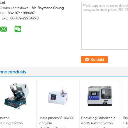
Ltd.
Osoba kontaktowa:
Mr. Raymond Chung
Tel:
86-13711988687
Faks:
86-769-22784276
Inne produkty
ęczna
Mała prędkość 10-600
Recykling Chłodzenie
Rę
etalograficzna
obr./min.
wodą Automatyczna
CT