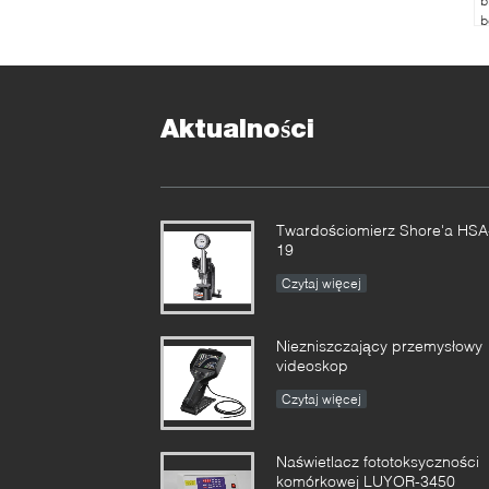
b
b
m
a
c
Aktualności
Twardościomierz Shore'a HSA
19
Czytaj więcej
Niezniszczający przemysłowy
videoskop
Czytaj więcej
Naświetlacz fototoksyczności
komórkowej LUYOR-3450