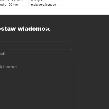
jemność Średnica
do cięcia
lindra 100 mm
metalograficznego
Stojąca na podłodze
ostaw wiadomość