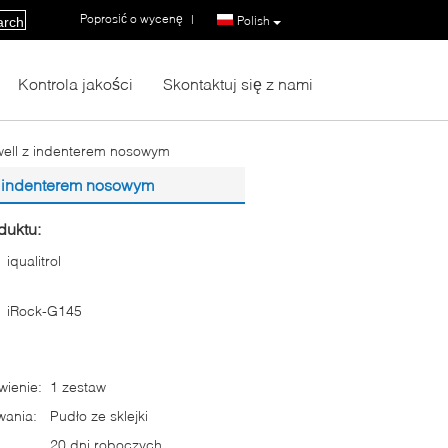
Poprosić o wycenę
|
Polish
arch
Kontrola jakości
Skontaktuj się z nami
well z indenterem nosowym
z indenterem nosowym
duktu:
iqualitrol
iRock-G145
ienie:
1 zestaw
wania:
Pudło ze sklejki
20 dni roboczych