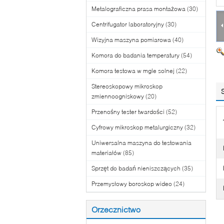
Metalograficzna prasa montażowa
(30)
Centrifugator laboratoryjny
(30)
Wizyjna maszyna pomiarowa
(40)
Komora do badania temperatury
(54)
Komora testowa w mgle solnej
(22)
Stereoskopowy mikroskop
zmiennoogniskowy
(20)
Przenośny tester twardości
(52)
Cyfrowy mikroskop metalurgiczny
(32)
Uniwersalna maszyna do testowania
materiałów
(85)
Sprzęt do badań nieniszczących
(35)
Przemysłowy boroskop wideo
(24)
Orzecznictwo