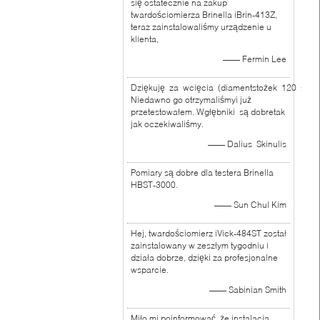
się ostatecznie na zakup
twardościomierza Brinella iBrin-413Z,
teraz zainstalowaliśmy urządzenie u
klienta,
—— Fermin Lee
Dziękuję za wcięcia (diamentstożek 120 stopn
Niedawno go otrzymaliśmyi już
przetestowałem. Wgłębniki są dobretak
jak oczekiwaliśmy.
—— Dalius Skinulis
Pomiary są dobre dla testera Brinella
HBST-3000.
—— Sun Chul Kim
Hej, twardościomierz iVick-484ST został
zainstalowany w zeszłym tygodniu i
działa dobrze, dzięki za profesjonalne
wsparcie.
—— Sabinian Smith
Miło mi poinformować, że instalacja