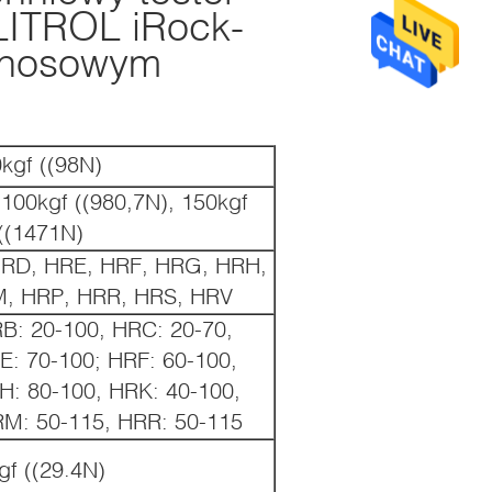
LITROL iRock-
 nosowym
kgf ((98N)
 100kgf ((980,7N), 150kgf
((1471N)
RD, HRE, HRF, HRG, HRH,
, HRP, HRR, HRS, HRV
B: 20-100, HRC: 20-70,
E: 70-100; HRF: 60-100,
H: 80-100, HRK: 40-100,
RM: 50-115, HRR: 50-115
gf ((29.4N)