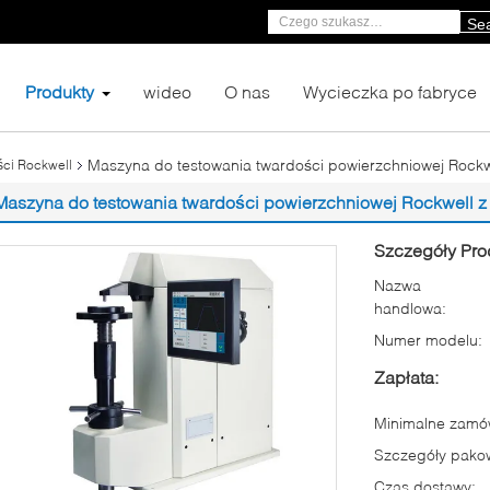
Se
Produkty
wideo
O nas
Wycieczka po fabryce
Maszyna do testowania twardości powierzchniowej Rock
ści Rockwell
Maszyna do testowania twardości powierzchniowej Rockwell 
Szczegóły Pro
Nazwa
handlowa:
Numer modelu:
Zapłata:
Minimalne zamów
Szczegóły pako
Czas dostawy: