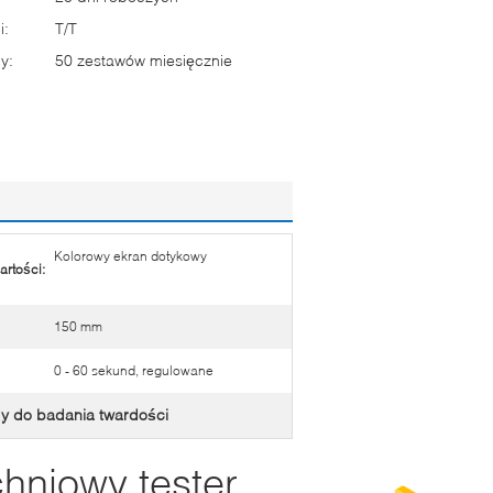
i:
T/T
y:
50 zestawów miesięcznie
Kolorowy ekran dotykowy
artości:
150 mm
0 - 60 sekund, regulowane
y do badania twardości
chniowy tester