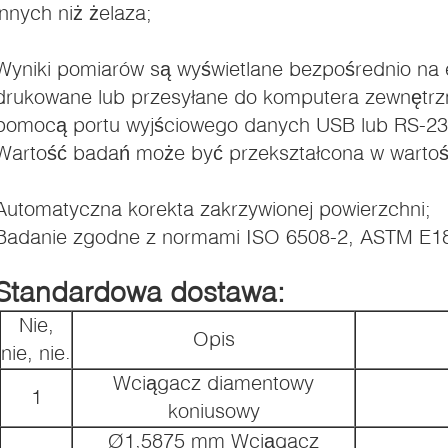
innych niż żelaza;
Wyniki pomiarów są wyświetlane bezpośrednio na 
drukowane lub przesyłane do komputera zewnętrz
pomocą portu wyjściowego danych USB lub RS-23
Wartość badań może być przekształcona w wartoś
Automatyczna korekta zakrzywionej powierzchni;
Badanie zgodne z normami ISO 6508-2, ASTM E1
Standardowa dostawa:
Nie,
Opis
nie, nie.
Wciągacz diamentowy
1
koniusowy
Ø1,5875 mm Wciągacz