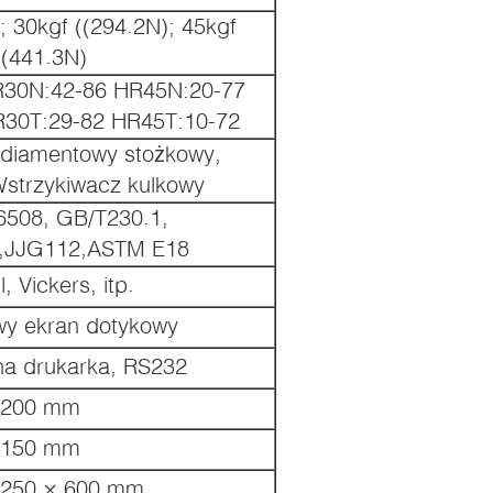
; 30kgf ((294.2N); 45kgf
((441.3N)
30N:42-86 HR45N:20-77
R30T:29-82 HR45T:10-72
 diamentowy stożkowy,
strzykiwacz kulkowy
6508, GB/T230.1,
,JJG112,ASTM E18
l, Vickers, itp.
owy ekran dotykowy
 drukarka, RS232
200 mm
150 mm
 250 × 600 mm