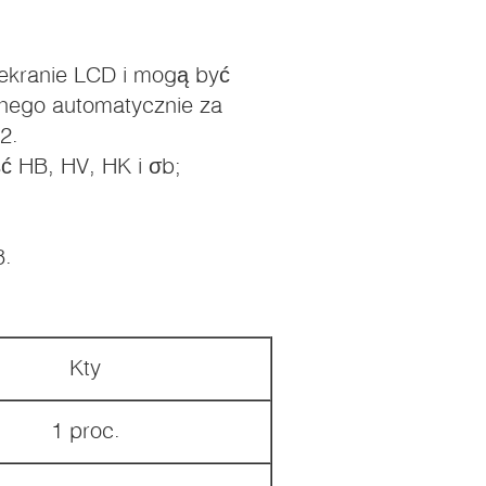
ekranie LCD i mogą być
nego automatycznie za
2.
ć HB, HV, HK i σb;
8.
Kty
1 proc.