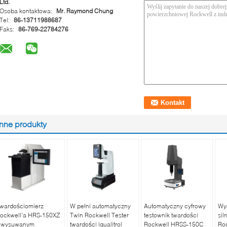
Ltd.
Osoba kontaktowa:
Mr. Raymond Chung
Tel:
86-13711988687
Faks:
86-769-22784276
Inne produkty
wardościomierz
W pełni automatyczny
Automatyczny cyfrowy
Wy
ockwell'a HRS-150XZ
Twin Rockwell Tester
testownik twardości
sil
 wysuwanym
twardości iqualitrol
Rockwell HRSS-150C
Ro