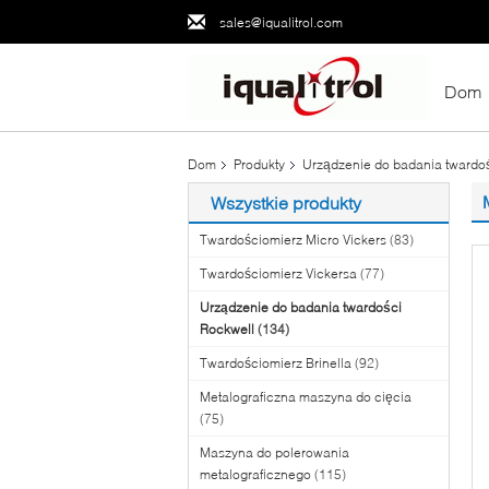
sales@iqualitrol.com
Dom
Dom
Produkty
Urządzenie do badania twardo
Wszystkie produkty
Twardościomierz Micro Vickers
(83)
Twardościomierz Vickersa
(77)
Urządzenie do badania twardości
Rockwell
(134)
Twardościomierz Brinella
(92)
Metalograficzna maszyna do cięcia
(75)
Maszyna do polerowania
metalograficznego
(115)