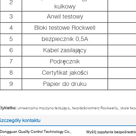
2
kulkowy
3
Anwil testowy
4
Bloki testowe Rockwell
5
bezpiecznik 0,5A
6
Kabel zasilający
7
Podręcznik
8
Certyfikat jakości
9
Papier do druku
,
,
Etykietka:
uniwersalna maszyna testująca
twardościomierz Rockwella
skale tw
Szczegóły kontaktu
Dongguan Quality Control Technology Co.,
Wyślij zapytanie bezpośredni