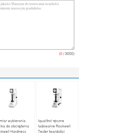
(
0
/ 3000)
miar wybierania
Iqualitrol ręczne
nika do obciążenia
ładowanie Rockwell
ckwell Hardness
Tester twardości