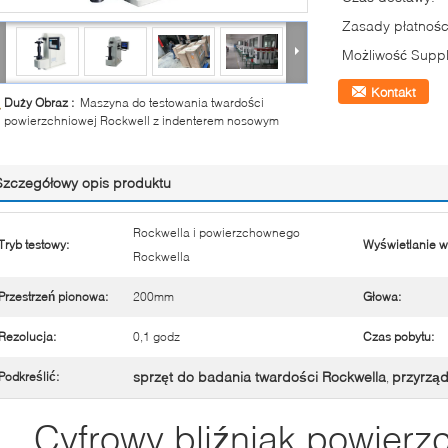
Zasady płatnośc
Możliwość Suppl
Kontakt
Duży Obraz :
Maszyna do testowania twardości
powierzchniowej Rockwell z indenterem nosowym
Szczegółowy opis produktu
Rockwella i powierzchownego
Tryb testowy:
Wyświetlanie w
Rockwella
Przestrzeń pionowa:
200mm
Głowa:
Rezolucja:
0,1 godz
Czas pobytu:
sprzęt do badania twardości Rockwella
przyrząd
Podkreślić:
,
Cyfrowy bliźniak powierz