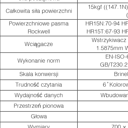
15kgf ((147.1N)
Całkowita siła powierzchni
Powierzchniowe pasma
HR15N:70-94 HR
Rockwell
HR15T:67-93 H
i).
Wstrzykiwacz
Wciągacze
1.5875mm W
EN-ISO-
Wykonanie norm
GB/T230.2
Skala konwersji
Brinel
Trudność czytania
6 ̊ Kolor
Wydajność danych
Wbudowana
Przestrzeń pionowa
Głowa
Wymiary
700 ×