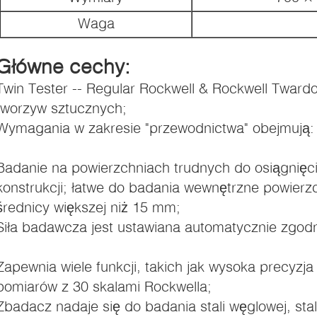
Waga
Główne cechy:
Twin Tester -- Regular Rockwell & Rockwell Tward
tworzyw sztucznych;
Wymagania w zakresie "przewodnictwa" obejmują:
Badanie na powierzchniach trudnych do osiągnięc
konstrukcji; łatwe do badania wewnętrzne powierzch
średnicy większej niż 15 mm;
Siła badawcza jest ustawiana automatycznie zgod
Zapewnia wiele funkcji, takich jak wysoka precyzja
pomiarów z 30 skalami Rockwella;
Zbadacz nadaje się do badania stali węglowej, stali