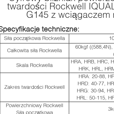
twardości Rockwell IQUA
G145 z wciągaczem
Specyfikacje techniczne:
Siła początkowa Rockwella
10
60kgf ((588,4N),
Całkowita siła Rockwella
HRA, HRB, HRC, H
Skala Rockwella
HRK, HRL, HRM
HRA: 20-88, HR
HRD: 40-77, HR
Zakres twardości Rockwell
HRG: 30-94, HR
HRL: 50-115, H
Powierzchniowy Rockwell
3k
Siła początkowa