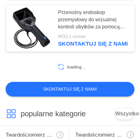
Przenośny endoskop
31
przemysłowy do wizualnej
Metalograficzna
kontroli ubytków za pomocą
kamery megapikselowej
MOQ:1 zestaw
prasa montażowa
SKONTAKTUJ SIĘ Z NAMI
loading...
28
SKONTAKTUJ SIĘ Z NAMI!
Centrifugator
laboratoryjny
popularne kategorie
Wszystko
Twardościomierz Micro Vickers
Twardościomierz Vickersa