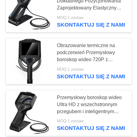
Dokładnego Pozycjonowania
Zaprojektowany Elastyczny
Videoscope Wsparcie WIFI
MOQ:1 zestaw
76
SKONTAKTUJ SIĘ Z NAMI
Metalograficzna
maszyna do cięcia
Obrazowanie termiczne na
podczerwień Przemysłowy
boroskop wideo 720P z
plecioną rurką wolframową
MOQ:1 zestaw
SKONTAKTUJ SIĘ Z NAMI
116
Maszyna do
Przemysłowy boroskop wideo
Ultra HD z wszechstronnym
polerowania
przegubem i inteligentnym
systemem przetwarzania
metalograficznego
MOQ:1 zestaw
obrazu
SKONTAKTUJ SIĘ Z NAMI