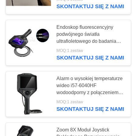
PO
SKONTAKTUJ SIĘ Z NAMI
FABRYCE
134
Endoskop fluorescencyjny
KONTROLA
podwójnego światła
Urządzenie do
JAKOŚCI
ultrafioletowego do badania
próżni IP67 wodoodporny
badania twardości
MOQ:1 zestaw
SKONTAKTUJ SIĘ Z NAMI
SITEMAP
Rockwell
PRIVACY
Alarm o wysokiej temperaturze
wideo i57-6040HF
POLICY
95
wodoodporny z połączeniem
WiFi
Twardościomierz
MOQ:1 zestaw
SKONTAKTUJ SIĘ Z NAMI
Brinella
Zoom 8X Moduł Joystick