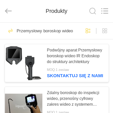
Technology
Co.,
Ltd..
All
Produkty
Rights
Reserved.
Developed
by
DO
ECER
83
Przemysłowy boroskop wideo
DOMU
Twardościomierz
Micro Vickers
PRODUKTY
Podwójny aparat Przemysłowy
boroskop wideo IR Endoskop
do struktury architektury
FILMY
MOQ:1 zestaw
SKONTAKTUJ SIĘ Z NAMI
77
O
Twardościomierz
NAS
Zdalny boroskop do inspekcji
wideo, przenośny cyfrowy
Vickersa
zakres wideo z systemem
WYCIECZKA
operacyjnym Android
MOQ:1 zestaw