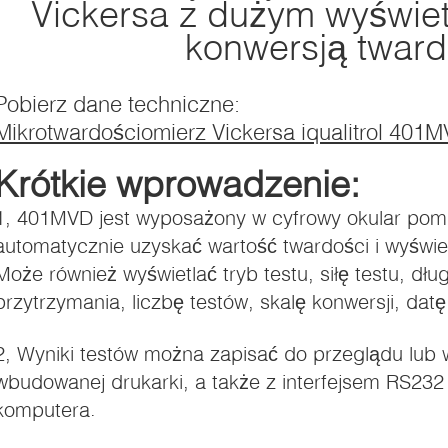
Vickersa z dużym wyświe
konwersją tward
Pobierz dane techniczne:
Mikrotwardościomierz Vickersa iqualitrol 401
Krótkie wprowadzenie:
1, 401MVD jest wyposażony w cyfrowy okular pom
automatycznie uzyskać wartość twardości i wyświet
Może również wyświetlać tryb testu, siłę testu, dł
przytrzymania, liczbę testów, skalę konwersji, datę
2, Wyniki testów można zapisać do przeglądu lu
wbudowanej drukarki, a także z interfejsem RS232
komputera.