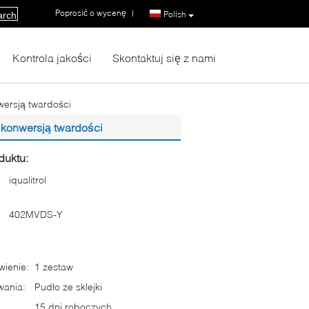
Poprosić o wycenę
|
Polish
arch
Kontrola jakości
Skontaktuj się z nami
wersją twardości
 konwersją twardości
duktu:
iqualitrol
402MVDS-Y
ienie:
1 zestaw
wania:
Pudło ze sklejki
15 dni roboczych