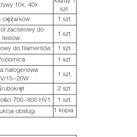
każdy 1
tywy 10x, 40x
szt.
 ciężarków
1 szt.
stół zaciskowy do
1 szt.
testów
kowy do filamentów
1 szt.
Poziomica
1 szt.
a halogenowa
1 szt.
2V/15~20W
Śrubokręt
2 szt.
dości 700~800 HV1
1 szt.
1 kopia
rukcja obsługi