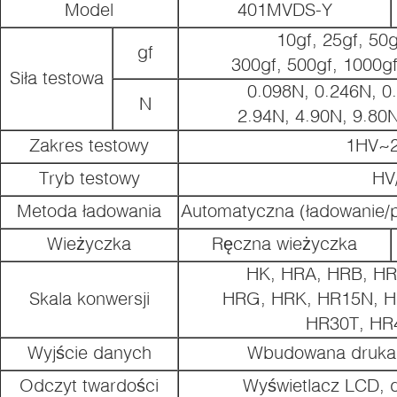
Model
401MVDS-Y
10gf, 25gf, 50g
gf
300gf, 500gf, 1000gf
Siła testowa
0.098N, 0.246N, 0
N
2.94N, 4.90N, 9.80N
Zakres testowy
1HV~
Tryb testowy
HV
Metoda ładowania
Automatyczna (ładowanie/p
Wieżyczka
Ręczna wieżyczka
HK, HRA, HRB, HR
Skala konwersji
HRG, HRK, HR15N, H
HR30T, HR
Wyjście danych
Wbudowana drukark
Odczyt twardości
Wyświetlacz LCD, 