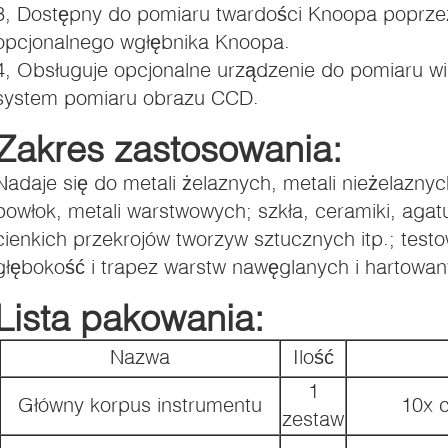
3, Dostępny do pomiaru twardości Knoopa poprzez
opcjonalnego wgłębnika Knoopa.
4, Obsługuje opcjonalne urządzenie do pomiaru w
system pomiaru obrazu CCD.
i).
Zakres zastosowania:
Nadaje się do metali żelaznych, metali nieżelaznyc
powłok, metali warstwowych; szkła, ceramiki, agat
cienkich przekrojów tworzyw sztucznych itp.; testo
głębokość i trapez warstw nawęglanych i hartowan
Lista pakowania:
Nazwa
Ilość
1
Główny korpus instrumentu
10x c
zestaw