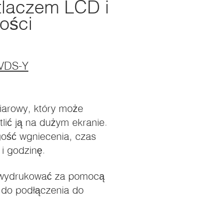
tlaczem LCD i
ości
MVDS-Y
iarowy, który może
lić ją na dużym ekranie.
ugość wgniecenia, czas
 i godzinę.
b wydrukować za pomocą
 do podłączenia do