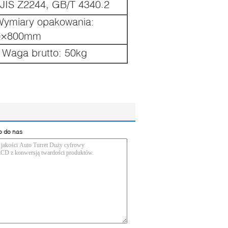
JIS Z2244, GB/T 4340.2
ymiary opakowania:
0×800mm
 Waga brutto: 50kg
o do nas