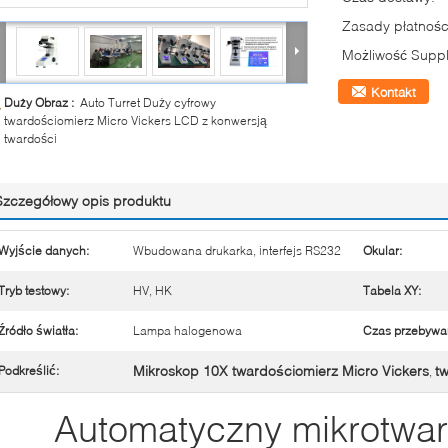
Zasady płatnośc
Możliwość Suppl
Kontakt
Duży Obraz :
Auto Turret Duży cyfrowy
twardościomierz Micro Vickers LCD z konwersją
twardości
Szczegółowy opis produktu
Wyjście danych:
Wbudowana drukarka, interfejs RS232
Okular:
Tryb testowy:
HV, HK
Tabela XY:
Źródło światła:
Lampa halogenowa
Czas przebywa
Mikroskop 10X twardościomierz Micro Vickers
t
Podkreślić:
,
Automatyczny mikrotwar