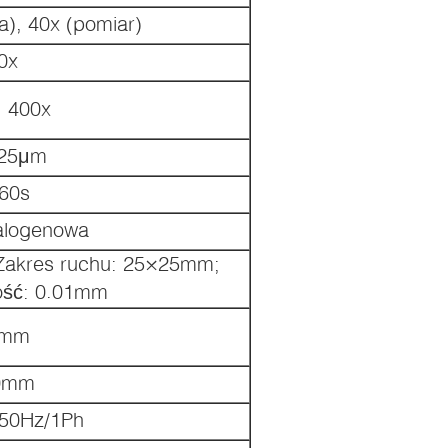
a), 40x (pomiar)
0x
, 400x
625μm
60s
alogenowa
Zakres ruchu: 25×25mm;
ość: 0.01mm
5mm
0mm
50Hz/1Ph