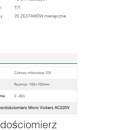
i:
T/T
y:
20 ZESTAWÓW miesięcznie
Cyfrowy mikroskop 10X
Rozmiar: 100×100mm
nia:
0 - 60s
wardościomierz Micro Vickers AC220V
dościomierz