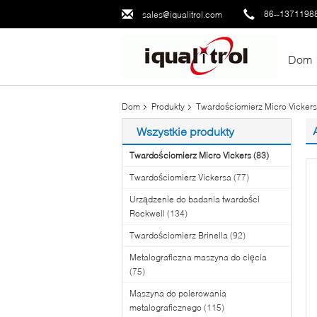
86--1371198
sales@iqualitrol.com
Dom
Dom
Produkty
Twardościomierz Micro Vickers
Wszystkie produkty
Twardościomierz Micro Vickers
(83)
Twardościomierz Vickersa
(77)
Urządzenie do badania twardości
Rockwell
(134)
Twardościomierz Brinella
(92)
Metalograficzna maszyna do cięcia
(75)
Maszyna do polerowania
metalograficznego
(115)