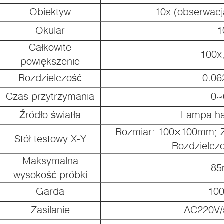
Obiektyw
10x (obserwacj
Okular
1
Całkowite
100x
powiększenie
Rozdzielczość
0.0
Czas przytrzymania
0~
Źródło światła
Lampa h
Rozmiar: 100×100mm; 
Stół testowy X-Y
Rozdzielcz
Maksymalna
8
wysokość próbki
Garda
10
Zasilanie
AC220V/