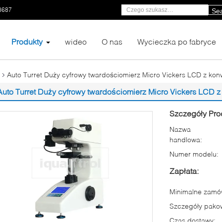
8687
Se
Produkty
wideo
O nas
Wycieczka po fabryce
Auto Turret Duży cyfrowy twardościomierz Micro Vickers LCD z kon
Auto Turret Duży cyfrowy twardościomierz Micro Vickers LCD z
Szczegóły Pro
Nazwa
handlowa:
Numer modelu:
Zapłata:
Minimalne zamów
Szczegóły pako
Czas dostawy: