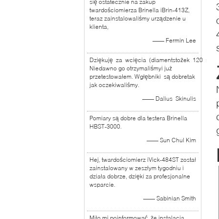
się ostatecznie na zakup
twardościomierza Brinella iBrin-413Z,
teraz zainstalowaliśmy urządzenie u
klienta,
—— Fermin Lee
Dziękuję za wcięcia (diamentstożek 120 stopn
Niedawno go otrzymaliśmyi już
przetestowałem. Wgłębniki są dobretak
jak oczekiwaliśmy.
—— Dalius Skinulis
Pomiary są dobre dla testera Brinella
HBST-3000.
—— Sun Chul Kim
Hej, twardościomierz iVick-484ST został
zainstalowany w zeszłym tygodniu i
działa dobrze, dzięki za profesjonalne
wsparcie.
—— Sabinian Smith
Miło mi poinformować, że instalacja