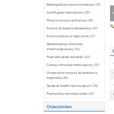
Metalograficzna prasa montażowa
(30)
Centrifugator laboratoryjny
(30)
Wizyjna maszyna pomiarowa
(40)
Komora do badania temperatury
(54)
Komora testowa w mgle solnej
(22)
Stereoskopowy mikroskop
zmiennoogniskowy
(20)
Przenośny tester twardości
(52)
Cyfrowy mikroskop metalurgiczny
(32)
Uniwersalna maszyna do testowania
materiałów
(85)
Sprzęt do badań nieniszczących
(35)
Przemysłowy boroskop wideo
(24)
Orzecznictwo