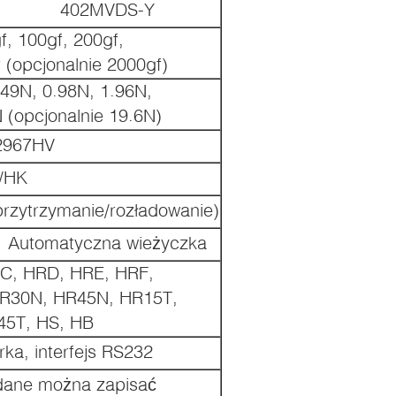
402MVDS-Y
f, 100gf, 200gf,
 (opcjonalnie 2000gf)
.49N, 0.98N, 1.96N,
 (opcjonalnie 19.6N)
2967HV
/HK
rzytrzymanie/rozładowanie)
Automatyczna wieżyczka
C, HRD, HRE, HRF,
R30N, HR45N, HR15T,
45T, HS, HB
a, interfejs RS232
dane można zapisać