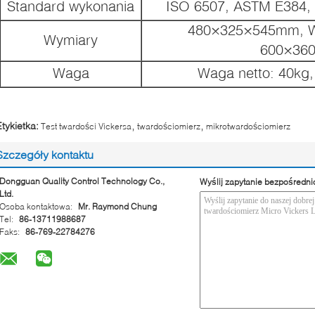
Standard wykonania
ISO 6507, ASTM E384, 
480×325×545mm, W
Wymiary
600×36
Waga
Waga netto: 40kg,
,
,
Etykietka:
Test twardości Vickersa
twardościomierz
mikrotwardościomierz
Szczegóły kontaktu
Dongguan Quality Control Technology Co.,
Wyślij zapytanie bezpośredni
Ltd.
Osoba kontaktowa:
Mr. Raymond Chung
Tel:
86-13711988687
Faks:
86-769-22784276