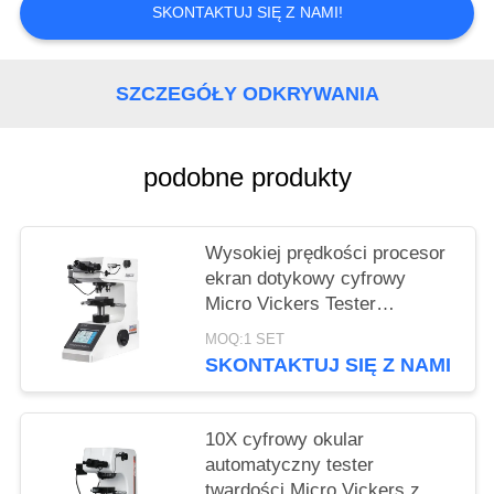
SKONTAKTUJ SIĘ Z NAMI!
SZCZEGÓŁY ODKRYWANIA
podobne produkty
Wysokiej prędkości procesor
ekran dotykowy cyfrowy
Micro Vickers Tester
twardości HVS-1000Z
MOQ:1 SET
SKONTAKTUJ SIĘ Z NAMI
10X cyfrowy okular
automatyczny tester
twardości Micro Vickers z