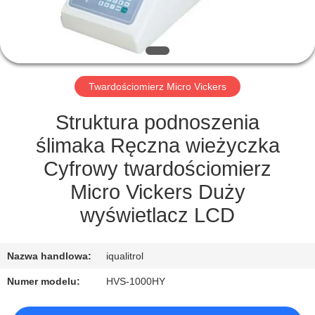
PO
FABRYCE
KONTROLA
Twardościomierz Micro Vickers
JAKOŚCI
Struktura podnoszenia
SITEMAP
ślimaka Ręczna wieżyczka
Cyfrowy twardościomierz
PRIVACY
Micro Vickers Duży
POLICY
wyświetlacz LCD
Nazwa handlowa:
iqualitrol
Numer modelu:
HVS-1000HY