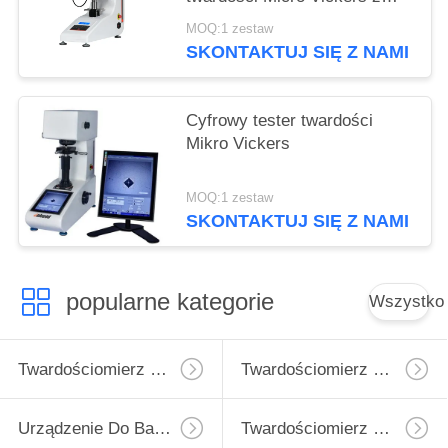
maksymalną siłą 1Kgf
MOQ:1 zestaw
SKONTAKTUJ SIĘ Z NAMI
Cyfrowy tester twardości
Mikro Vickers
MOQ:1 zestaw
SKONTAKTUJ SIĘ Z NAMI
popularne kategorie
Wszystko
Twardościomierz Micro Vickers
Twardościomierz Vickersa
Urządzenie Do Badania Twardości Rockwell
Twardościomierz Brinella