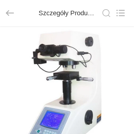
Co.,
Ltd..
All
Rights
Szczegóły Produktu
Reserved.
Developed
by
ECER
DO
DOMU
PRODUKTY
FILMY
O
NAS
WYCIECZKA