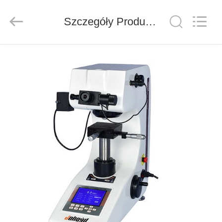
Co.,
Ltd..
All
Rights
Szczegóły Produktu
Reserved.
Developed
by
ECER
DO
DOMU
PRODUKTY
FILMY
O
NAS
WYCIECZKA