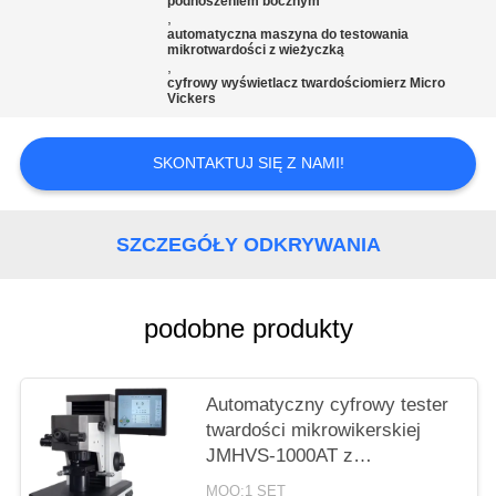
podnoszeniem bocznym
,
automatyczna maszyna do testowania
mikrotwardości z wieżyczką
,
cyfrowy wyświetlacz twardościomierz Micro
Vickers
SKONTAKTUJ SIĘ Z NAMI!
SZCZEGÓŁY ODKRYWANIA
podobne produkty
Automatyczny cyfrowy tester
twardości mikrowikerskiej
JMHVS-1000AT z
podnoszeniem indenta
MOQ:1 SET