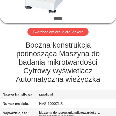
PO
FABRYCE
KONTROLA
Twardościomierz Micro Vickers
JAKOŚCI
Boczna konstrukcja
SITEMAP
podnosząca Maszyna do
badania mikrotwardości
PRIVACY
Cyfrowy wyświetlacz
POLICY
Automatyczna wieżyczka
Nazwa handlowa:
iqualitrol
Numer modelu:
HVS-1000ZLS
Najważniejsze:
Maszyna do testowania mikrotwardości z