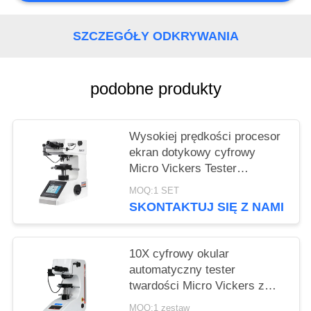
SZCZEGÓŁY ODKRYWANIA
podobne produkty
Wysokiej prędkości procesor
ekran dotykowy cyfrowy
Micro Vickers Tester
twardości HVS-1000Z
MOQ:1 SET
SKONTAKTUJ SIĘ Z NAMI
10X cyfrowy okular
automatyczny tester
twardości Micro Vickers z
maksymalną siłą 1Kgf
MOQ:1 zestaw