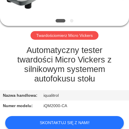
PO
FABRYCE
KONTROLA
Twardościomierz Micro Vickers
JAKOŚCI
Automatyczny tester
SITEMAP
twardości Micro Vickers z
silnikowym systemem
PRIVACY
autofokusu stołu
POLICY
Nazwa handlowa:
iqualitrol
Numer modelu:
iQM2000-CA
SKONTAKTUJ SIĘ Z NAMI!