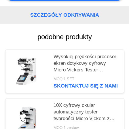
SZCZEGÓŁY ODKRYWANIA
podobne produkty
Wysokiej prędkości procesor
ekran dotykowy cyfrowy
Micro Vickers Tester
twardości HVS-1000Z
MOQ:1 SET
SKONTAKTUJ SIĘ Z NAMI
10X cyfrowy okular
automatyczny tester
twardości Micro Vickers z
maksymalną siłą 1Kgf
MOQ:1 zestaw