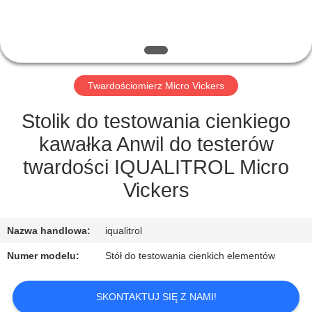
PO
FABRYCE
KONTROLA
Twardościomierz Micro Vickers
JAKOŚCI
Stolik do testowania cienkiego
SITEMAP
kawałka Anwil do testerów
twardości IQUALITROL Micro
PRIVACY
Vickers
POLICY
Nazwa handlowa:
iqualitrol
Numer modelu:
Stół do testowania cienkich elementów
SKONTAKTUJ SIĘ Z NAMI!