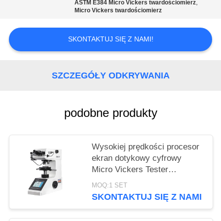
,
ASTM E384 Micro Vickers twardościomierz
Micro Vickers twardościomierz
SKONTAKTUJ SIĘ Z NAMI!
SZCZEGÓŁY ODKRYWANIA
podobne produkty
Wysokiej prędkości procesor
ekran dotykowy cyfrowy
Micro Vickers Tester
twardości HVS-1000Z
MOQ:1 SET
SKONTAKTUJ SIĘ Z NAMI