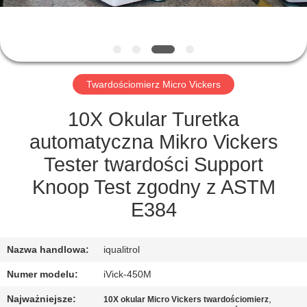
PO
FABRYCE
KONTROLA
Twardościomierz Micro Vickers
JAKOŚCI
10X Okular Turetka
SITEMAP
automatyczna Mikro Vickers
Tester twardości Support
PRIVACY
Knoop Test zgodny z ASTM
POLICY
E384
Nazwa handlowa:
iqualitrol
Numer modelu:
iVick-450M
Najważniejsze:
,
10X okular Micro Vickers twardościomierz